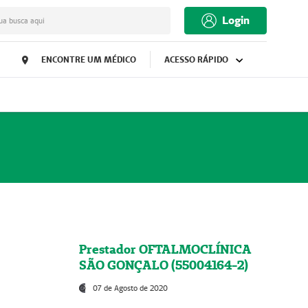
Login
ua busca aqui
ENCONTRE UM MÉDICO
ACESSO RÁPIDO
Prestador OFTALMOCLÍNICA
SÃO GONÇALO (55004164-2)
07 de Agosto de 2020