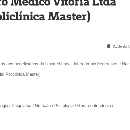
o Médico Vitória Ltda
liclínica Master)
01 de abri
os aos beneficiários da
Unimed Local, Intercâmbio Federativo e Naci
a: Policlínica Master)
gia / Psiquiatria / Nutrição / Psicologia / Gastroenterologia /