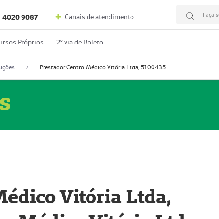
Faça s
Canais de atendimento
4020 9087
ursos Próprios
2º via de Boleto
ições
Prestador Centro Médico Vitória Ltda, 51004350-4: Centro Médico Vitória Ltda (Nome Fantasia: Policlínica Master)
s
édico Vitória Ltda,