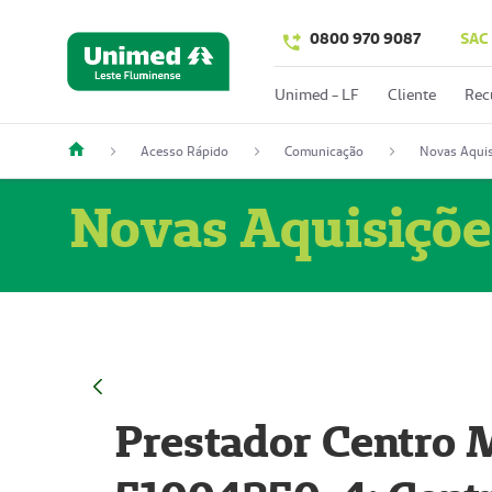
0800 970 9087
SAC
Unimed - LF
Cliente
Rec
Acesso Rápido
Comunicação
Novas Aquis
Novas Aquisiçõe
Prestador Centro M