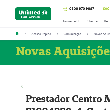
0800 970 9087
SAC
Unimed - LF
Cliente
Rec
Acesso Rápido
Comunicação
Novas Aquis
Novas Aquisiçõe
Prestador Centro M