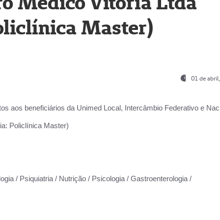
o Médico Vitória Ltda
liclínica Master)
01 de abri
os aos beneficiários da
Unimed Local, Intercâmbio Federativo e Naci
a: Policlínica Master)
gia / Psiquiatria / Nutrição / Psicologia / Gastroenterologia /