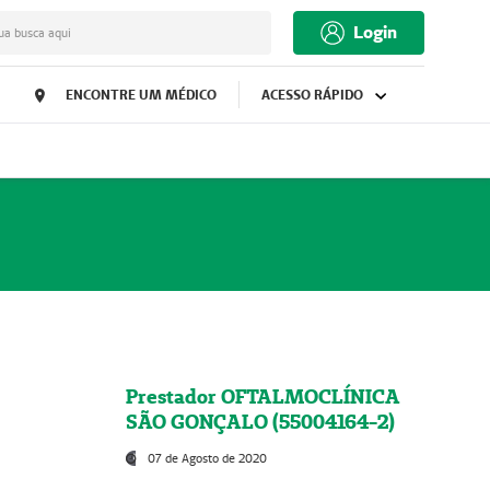
Login
ua busca aqui
ENCONTRE UM MÉDICO
ACESSO RÁPIDO
Prestador OFTALMOCLÍNICA
SÃO GONÇALO (55004164-2)
07 de Agosto de 2020