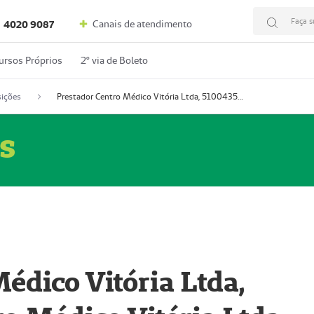
Faça s
Canais de atendimento
4020 9087
ursos Próprios
2º via de Boleto
ições
Prestador Centro Médico Vitória Ltda, 51004350-4: Centro Médico Vitória Ltda (Nome Fantasia: Policlínica Master)
s
édico Vitória Ltda,