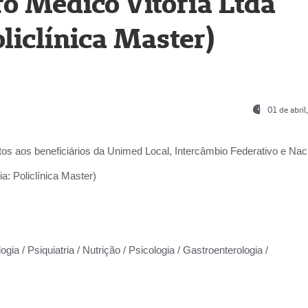
o Médico Vitória Ltda
liclínica Master)
01 de abri
os aos beneficiários da
Unimed Local, Intercâmbio Federativo e Naci
a: Policlínica Master)
gia / Psiquiatria / Nutrição / Psicologia / Gastroenterologia /