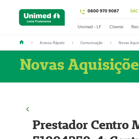
0800 970 9087
SAC
Unimed - LF
Cliente
Rec
Acesso Rápido
Comunicação
Novas Aquis
Novas Aquisiçõe
Prestador Centro M