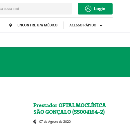
Login
ua busca aqui
ENCONTRE UM MÉDICO
ACESSO RÁPIDO
Prestador OFTALMOCLÍNICA
SÃO GONÇALO (55004164-2)
07 de Agosto de 2020