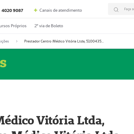
Faça s
Canais de atendimento
4020 9087
ursos Próprios
2º via de Boleto
ições
Prestador Centro Médico Vitória Ltda, 51004350-4: Centro Médico Vitória Ltda (Nome Fantasia: Policlínica Master)
s
édico Vitória Ltda,