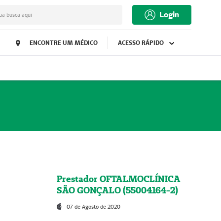
Login
ua busca aqui
ENCONTRE UM MÉDICO
ACESSO RÁPIDO
Prestador OFTALMOCLÍNICA
SÃO GONÇALO (55004164-2)
07 de Agosto de 2020