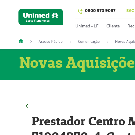
0800 970 9087
SAC
Unimed - LF
Cliente
Rec
Acesso Rápido
Comunicação
Novas Aquis
Novas Aquisiçõe
Prestador Centro M