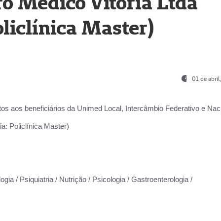
o Médico Vitória Ltda
liclínica Master)
01 de abri
os aos beneficiários da
Unimed Local, Intercâmbio Federativo e Naci
a: Policlínica Master)
gia / Psiquiatria / Nutrição / Psicologia / Gastroenterologia /