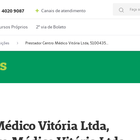
Faça s
Canais de atendimento
4020 9087
ursos Próprios
2º via de Boleto
ições
Prestador Centro Médico Vitória Ltda, 51004350-4: Centro Médico Vitória Ltda (Nome Fantasia: Policlínica Master)
s
édico Vitória Ltda,