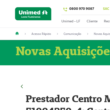
0800 970 9087
SAC
Unimed - LF
Cliente
Rec
Acesso Rápido
Comunicação
Novas Aquis
Novas Aquisiçõe
Prestador Centro M