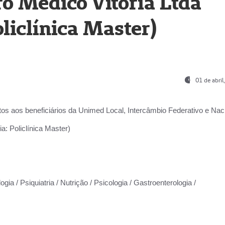
o Médico Vitória Ltda
liclínica Master)
01 de abri
os aos beneficiários da
Unimed Local, Intercâmbio Federativo e Naci
a: Policlínica Master)
gia / Psiquiatria / Nutrição / Psicologia / Gastroenterologia /