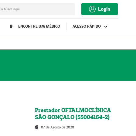
Login
ua busca aqui
ENCONTRE UM MÉDICO
ACESSO RÁPIDO
Prestador OFTALMOCLÍNICA
SÃO GONÇALO (55004164-2)
07 de Agosto de 2020