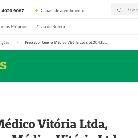
Faça s
Canais de atendimento
4020 9087
ursos Próprios
2º via de Boleto
ições
Prestador Centro Médico Vitória Ltda, 51004350-4: Centro Médico Vitória Ltda (Nome Fantasia: Policlínica Master)
s
édico Vitória Ltda,