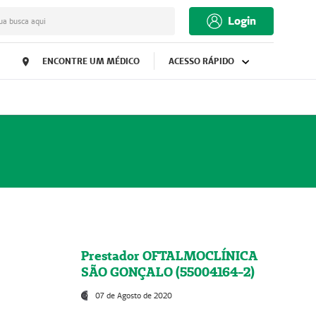
Login
ua busca aqui
ENCONTRE UM MÉDICO
ACESSO RÁPIDO
Prestador OFTALMOCLÍNICA
SÃO GONÇALO (55004164-2)
07 de Agosto de 2020