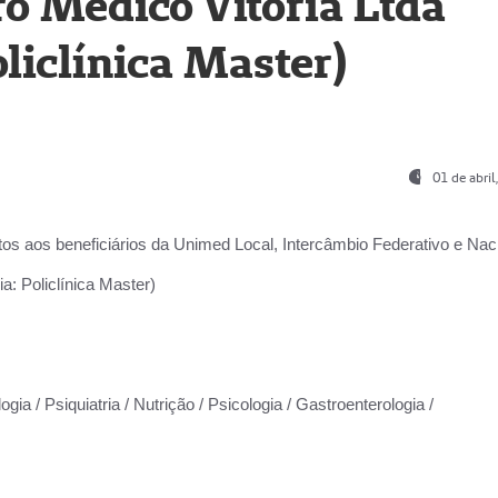
o Médico Vitória Ltda
liclínica Master)
01 de abri
os aos beneficiários da
Unimed Local, Intercâmbio Federativo e Naci
a: Policlínica Master)
gia / Psiquiatria / Nutrição / Psicologia / Gastroenterologia /