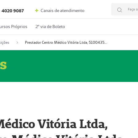
Faça s
Canais de atendimento
4020 9087
ursos Próprios
2º via de Boleto
ições
Prestador Centro Médico Vitória Ltda, 51004350-4: Centro Médico Vitória Ltda (Nome Fantasia: Policlínica Master)
s
édico Vitória Ltda,