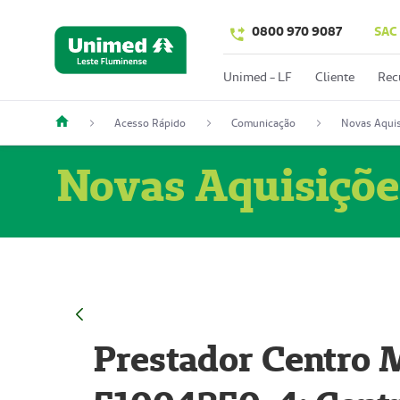
0800 970 9087
SAC
Unimed - LF
Cliente
Rec
Acesso Rápido
Comunicação
Novas Aquis
Novas Aquisiçõe
Prestador Centro M