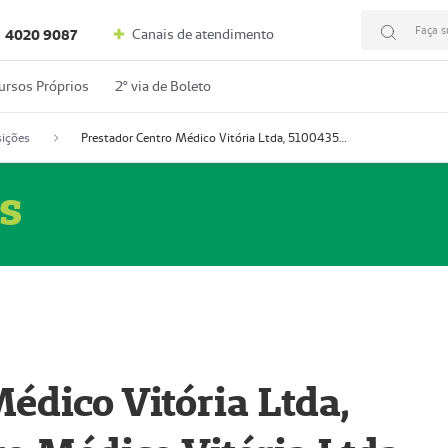
Faça s
Canais de atendimento
4020 9087
ursos Próprios
2º via de Boleto
ições
Prestador Centro Médico Vitória Ltda, 51004350-4: Centro Médico Vitória Ltda (Nome Fantasia: Policlínica Master)
s
édico Vitória Ltda,