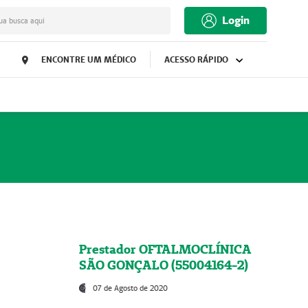
Login
ua busca aqui
ENCONTRE UM MÉDICO
ACESSO RÁPIDO
Prestador OFTALMOCLÍNICA
SÃO GONÇALO (55004164-2)
07 de Agosto de 2020