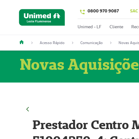
0800 970 9087
SAC
Unimed - LF
Cliente
Rec
Acesso Rápido
Comunicação
Novas Aquis
Novas Aquisiçõe
Prestador Centro M