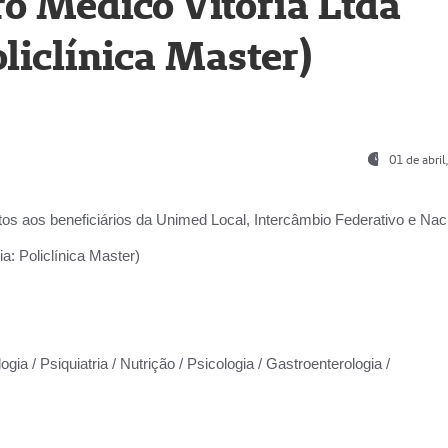
o Médico Vitória Ltda
liclínica Master)
01 de abri
os aos beneficiários da
Unimed Local, Intercâmbio Federativo e Naci
a: Policlínica Master)
gia / Psiquiatria / Nutrição / Psicologia / Gastroenterologia /