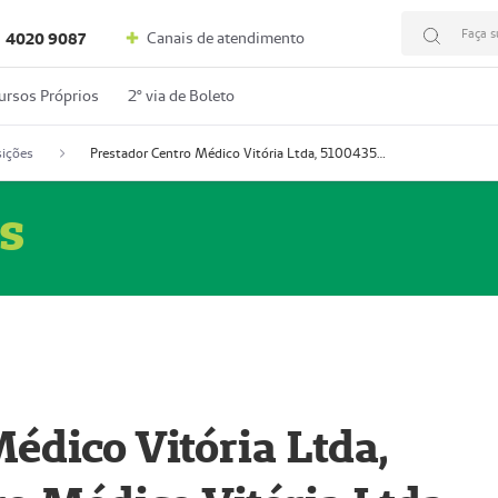
Faça s
Canais de atendimento
4020 9087
ursos Próprios
2º via de Boleto
ições
Prestador Centro Médico Vitória Ltda, 51004350-4: Centro Médico Vitória Ltda (Nome Fantasia: Policlínica Master)
s
édico Vitória Ltda,