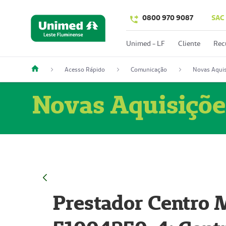
0800 970 9087
SAC
Unimed - LF
Cliente
Rec
Acesso Rápido
Comunicação
Novas Aquis
Novas Aquisiçõe
Prestador Centro M