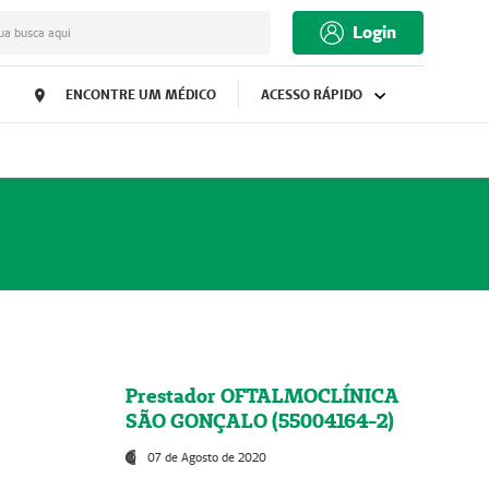
Login
ua busca aqui
ENCONTRE UM MÉDICO
ACESSO RÁPIDO
Prestador OFTALMOCLÍNICA
SÃO GONÇALO (55004164-2)
07 de Agosto de 2020