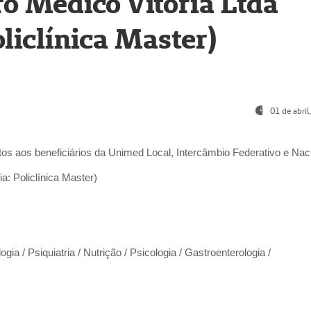
o Médico Vitória Ltda
liclínica Master)
01 de abri
os aos beneficiários da
Unimed Local, Intercâmbio Federativo e Naci
a: Policlínica Master)
gia / Psiquiatria / Nutrição / Psicologia / Gastroenterologia /