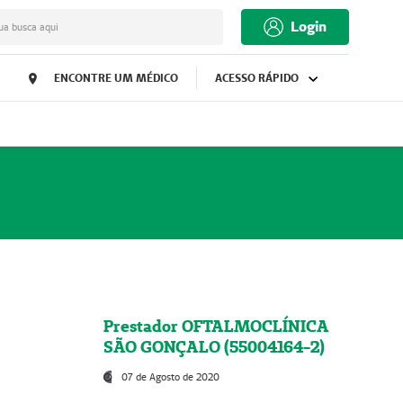
Login
ua busca aqui
ENCONTRE UM MÉDICO
ACESSO RÁPIDO
Prestador OFTALMOCLÍNICA
SÃO GONÇALO (55004164-2)
07 de Agosto de 2020