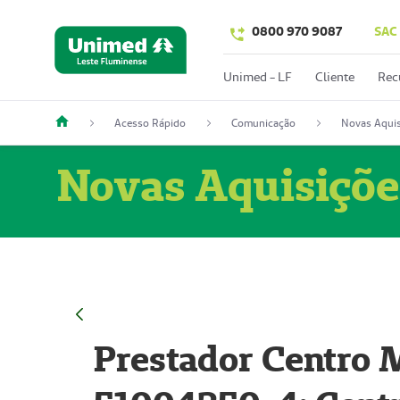
0800 970 9087
SAC
Unimed - LF
Cliente
Rec
Acesso Rápido
Comunicação
Novas Aquis
Novas Aquisiçõe
Prestador Centro M