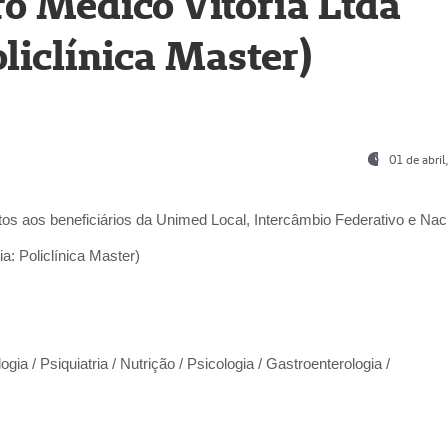
o Médico Vitória Ltda
liclínica Master)
01 de abri
os aos beneficiários da
Unimed Local, Intercâmbio Federativo e Naci
a: Policlínica Master)
gia / Psiquiatria / Nutrição / Psicologia / Gastroenterologia /