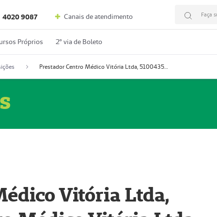
Faça s
Canais de atendimento
4020 9087
ursos Próprios
2º via de Boleto
ições
Prestador Centro Médico Vitória Ltda, 51004350-4: Centro Médico Vitória Ltda (Nome Fantasia: Policlínica Master)
s
édico Vitória Ltda,