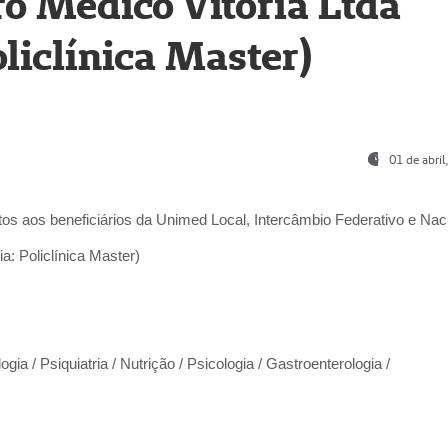
o Médico Vitória Ltda
liclínica Master)
01 de abri
os aos beneficiários da
Unimed Local, Intercâmbio Federativo e Naci
a: Policlínica Master)
gia / Psiquiatria / Nutrição / Psicologia / Gastroenterologia /