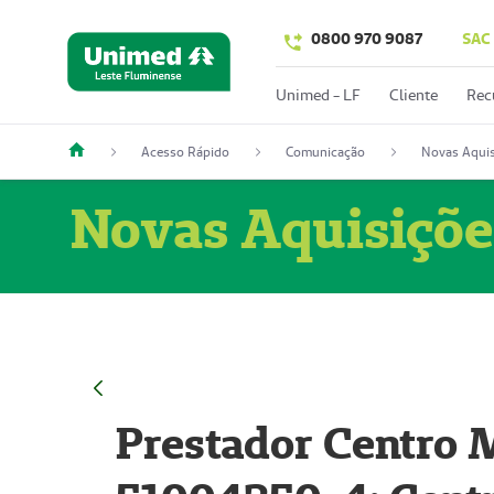
0800 970 9087
SAC
Unimed - LF
Cliente
Rec
Acesso Rápido
Comunicação
Novas Aquis
Novas Aquisiçõe
Prestador Centro M