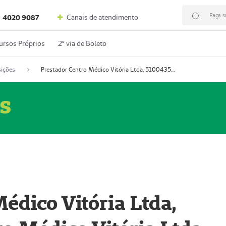
Faça s
Canais de atendimento
4020 9087
ursos Próprios
2º via de Boleto
ições
Prestador Centro Médico Vitória Ltda, 51004350-4: Centro Médico Vitória Ltda (Nome Fantasia: Policlínica Master)
s
édico Vitória Ltda,