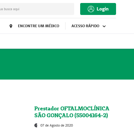
Login
ua busca aqui
ENCONTRE UM MÉDICO
ACESSO RÁPIDO
Prestador OFTALMOCLÍNICA
SÃO GONÇALO (55004164-2)
07 de Agosto de 2020