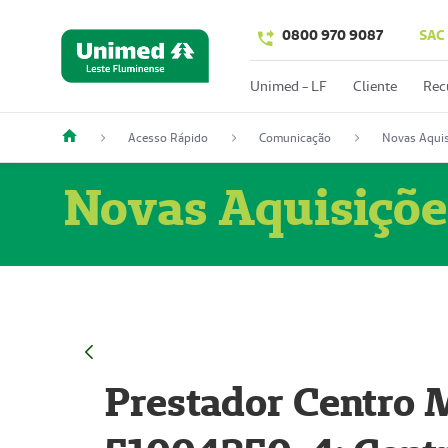
0800 970 9087
SAC
Unimed - LF
Cliente
Rec
Acesso Rápido
Comunicação
Novas Aquis
Novas Aquisiçõe
Prestador Centro M