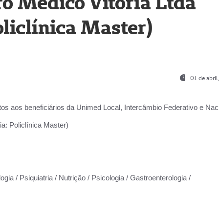
o Médico Vitória Ltda
liclínica Master)
01 de abri
os aos beneficiários da
Unimed Local, Intercâmbio Federativo e Naci
a: Policlínica Master)
gia / Psiquiatria / Nutrição / Psicologia / Gastroenterologia /