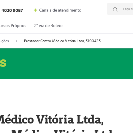
Faça s
Canais de atendimento
4020 9087
ursos Próprios
2º via de Boleto
ições
Prestador Centro Médico Vitória Ltda, 51004350-4: Centro Médico Vitória Ltda (Nome Fantasia: Policlínica Master)
s
édico Vitória Ltda,