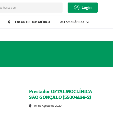
Login
ua busca aqui
ENCONTRE UM MÉDICO
ACESSO RÁPIDO
Prestador OFTALMOCLÍNICA
SÃO GONÇALO (55004164-2)
07 de Agosto de 2020