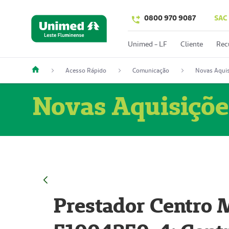
0800 970 9087
SAC
Unimed - LF
Cliente
Rec
Acesso Rápido
Comunicação
Novas Aquis
Novas Aquisiçõe
Prestador Centro M