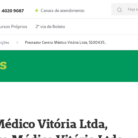
Faça s
Canais de atendimento
4020 9087
ursos Próprios
2º via de Boleto
ições
Prestador Centro Médico Vitória Ltda, 51004350-4: Centro Médico Vitória Ltda (Nome Fantasia: Policlínica Master)
s
édico Vitória Ltda,