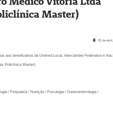
o Médico Vitória Ltda
liclínica Master)
01 de abri
os aos beneficiários da
Unimed Local, Intercâmbio Federativo e Naci
a: Policlínica Master)
gia / Psiquiatria / Nutrição / Psicologia / Gastroenterologia /