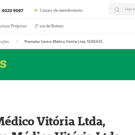
Faça s
Canais de atendimento
4020 9087
ursos Próprios
2º via de Boleto
ições
Prestador Centro Médico Vitória Ltda, 51004350-4: Centro Médico Vitória Ltda (Nome Fantasia: Policlínica Master)
s
édico Vitória Ltda,