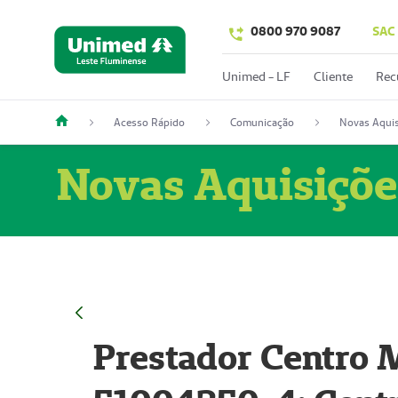
0800 970 9087
SAC
Unimed - LF
Cliente
Rec
Acesso Rápido
Comunicação
Novas Aquis
Novas Aquisiçõe
Prestador Centro M