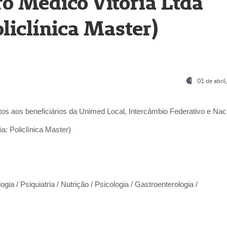
o Médico Vitória Ltda
liclínica Master)
01 de abri
os aos beneficiários da
Unimed Local, Intercâmbio Federativo e Naci
a: Policlínica Master)
gia / Psiquiatria / Nutrição / Psicologia / Gastroenterologia /