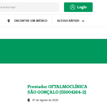
Login
ua busca aqui
ENCONTRE UM MÉDICO
ACESSO RÁPIDO
Prestador OFTALMOCLÍNICA
SÃO GONÇALO (55004164-2)
07 de Agosto de 2020