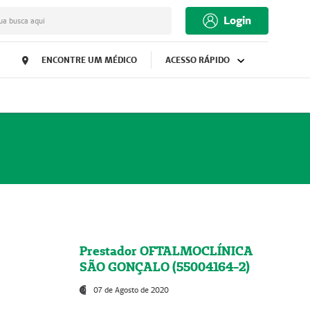
Login
ua busca aqui
ENCONTRE UM MÉDICO
ACESSO RÁPIDO
Prestador OFTALMOCLÍNICA
SÃO GONÇALO (55004164-2)
07 de Agosto de 2020