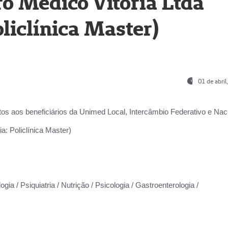
o Médico Vitória Ltda
liclínica Master)
01 de abri
os aos beneficiários da
Unimed Local, Intercâmbio Federativo e Naci
a: Policlínica Master)
gia / Psiquiatria / Nutrição / Psicologia / Gastroenterologia /