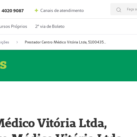
Faça s
Canais de atendimento
4020 9087
ursos Próprios
2º via de Boleto
ições
Prestador Centro Médico Vitória Ltda, 51004350-4: Centro Médico Vitória Ltda (Nome Fantasia: Policlínica Master)
s
édico Vitória Ltda,