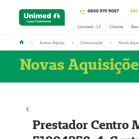
0800 970 9087
SAC
Unimed - LF
Cliente
Rec
Acesso Rápido
Comunicação
Novas Aquis
Novas Aquisiçõe
Prestador Centro M