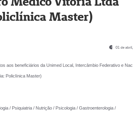
o Médico Vitória Ltda
liclínica Master)
01 de abri
os aos beneficiários da
Unimed Local, Intercâmbio Federativo e Naci
a: Policlínica Master)
gia / Psiquiatria / Nutrição / Psicologia / Gastroenterologia /