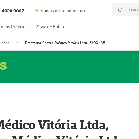
Faça s
Canais de atendimento
4020 9087
ursos Próprios
2º via de Boleto
ições
Prestador Centro Médico Vitória Ltda, 51004350-4: Centro Médico Vitória Ltda (Nome Fantasia: Policlínica Master)
s
édico Vitória Ltda,