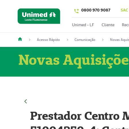
0800 970 9087
SAC
Unimed - LF
Cliente
Rec
Acesso Rápido
Comunicação
Novas Aquis
Novas Aquisiçõe
Prestador Centro M