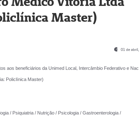
o Médico Vitória Ltda
liclínica Master)
01 de abri
os aos beneficiários da
Unimed Local, Intercâmbio Federativo e Naci
a: Policlínica Master)
gia / Psiquiatria / Nutrição / Psicologia / Gastroenterologia /