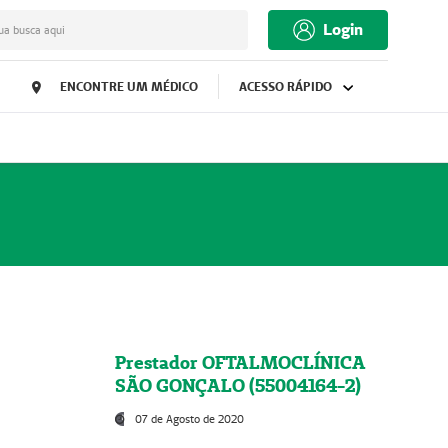
Login
ua busca aqui
ENCONTRE UM MÉDICO
ACESSO RÁPIDO
Prestador OFTALMOCLÍNICA
SÃO GONÇALO (55004164-2)
07 de Agosto de 2020