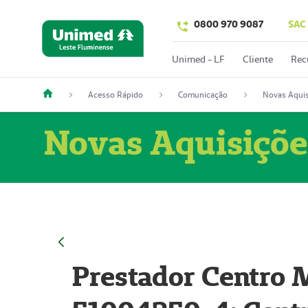
0800 970 9087
SAC
Unimed - LF
Cliente
Rec
Acesso Rápido
Comunicação
Novas Aquis
Novas Aquisiçõe
Prestador Centro M