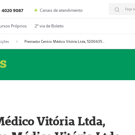
Faça s
Canais de atendimento
4020 9087
ursos Próprios
2º via de Boleto
ições
Prestador Centro Médico Vitória Ltda, 51004350-4: Centro Médico Vitória Ltda (Nome Fantasia: Policlínica Master)
s
édico Vitória Ltda,