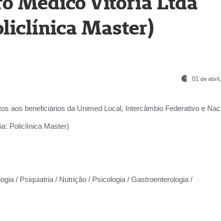
o Médico Vitória Ltda
liclínica Master)
01 de abri
os aos beneficiários da
Unimed Local, Intercâmbio Federativo e Naci
a: Policlínica Master)
gia / Psiquiatria / Nutrição / Psicologia / Gastroenterologia /