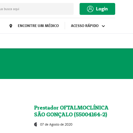
Login
ua busca aqui
ENCONTRE UM MÉDICO
ACESSO RÁPIDO
Prestador OFTALMOCLÍNICA
SÃO GONÇALO (55004164-2)
07 de Agosto de 2020