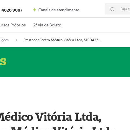
Faça s
Canais de atendimento
4020 9087
ursos Próprios
2º via de Boleto
ições
Prestador Centro Médico Vitória Ltda, 51004350-4: Centro Médico Vitória Ltda (Nome Fantasia: Policlínica Master)
s
édico Vitória Ltda,