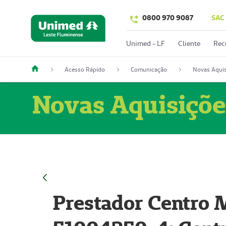
0800 970 9087
SAC
Unimed - LF
Cliente
Rec
Acesso Rápido
Comunicação
Novas Aquis
Novas Aquisiçõe
Prestador Centro M