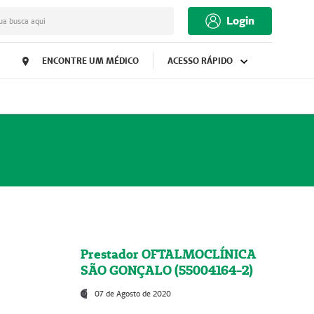
Login
ua busca aqui
ENCONTRE UM MÉDICO
ACESSO RÁPIDO
Prestador OFTALMOCLÍNICA
SÃO GONÇALO (55004164-2)
07 de Agosto de 2020