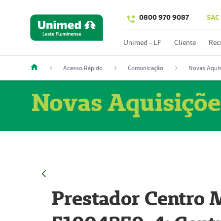
0800 970 9087
SAC
Unimed - LF
Cliente
Rec
Acesso Rápido
Comunicação
Novas Aquis
Novas Aquisiçõe
Prestador Centro M