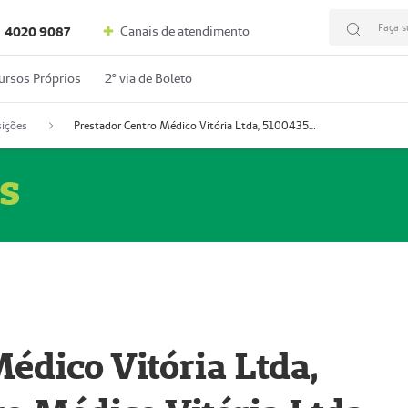
Faça s
Canais de atendimento
4020 9087
ursos Próprios
2º via de Boleto
ições
Prestador Centro Médico Vitória Ltda, 51004350-4: Centro Médico Vitória Ltda (Nome Fantasia: Policlínica Master)
s
édico Vitória Ltda,