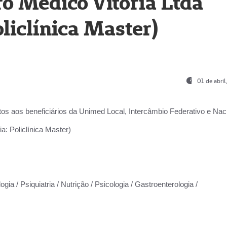
o Médico Vitória Ltda
liclínica Master)
01 de abri
os aos beneficiários da
Unimed Local, Intercâmbio Federativo e Naci
a: Policlínica Master)
gia / Psiquiatria / Nutrição / Psicologia / Gastroenterologia /