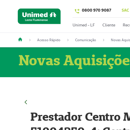
0800 970 9087
SAC
Unimed - LF
Cliente
Rec
Acesso Rápido
Comunicação
Novas Aquis
Novas Aquisiçõe
Prestador Centro M