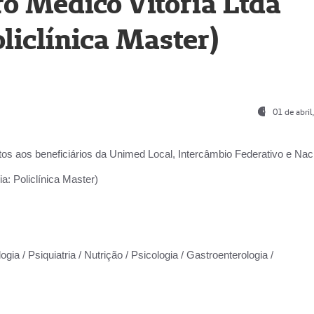
o Médico Vitória Ltda
liclínica Master)
01 de abri
os aos beneficiários da
Unimed Local, Intercâmbio Federativo e Naci
a: Policlínica Master)
gia / Psiquiatria / Nutrição / Psicologia / Gastroenterologia /