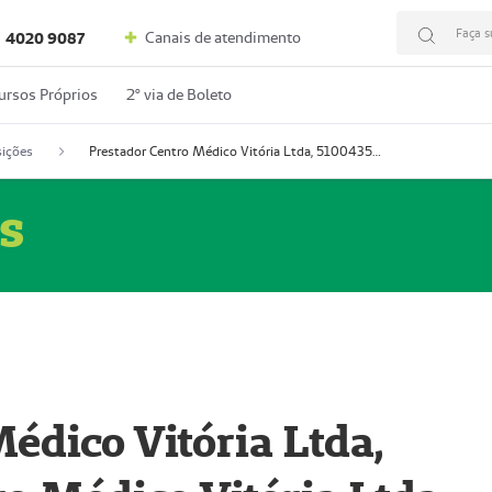
Faça s
Canais de atendimento
4020 9087
ursos Próprios
2º via de Boleto
ições
Prestador Centro Médico Vitória Ltda, 51004350-4: Centro Médico Vitória Ltda (Nome Fantasia: Policlínica Master)
s
édico Vitória Ltda,