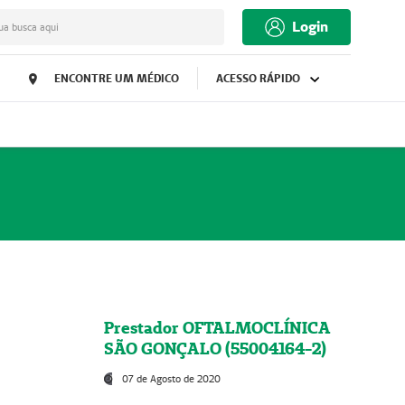
Login
ua busca aqui
ENCONTRE UM MÉDICO
ACESSO RÁPIDO
Prestador OFTALMOCLÍNICA
SÃO GONÇALO (55004164-2)
07 de Agosto de 2020