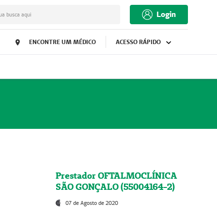
Login
ua busca aqui
ENCONTRE UM MÉDICO
ACESSO RÁPIDO
Prestador OFTALMOCLÍNICA
SÃO GONÇALO (55004164-2)
07 de Agosto de 2020