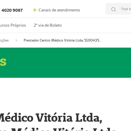
Faça s
Canais de atendimento
4020 9087
ursos Próprios
2º via de Boleto
ições
Prestador Centro Médico Vitória Ltda, 51004350-4: Centro Médico Vitória Ltda (Nome Fantasia: Policlínica Master)
s
édico Vitória Ltda,