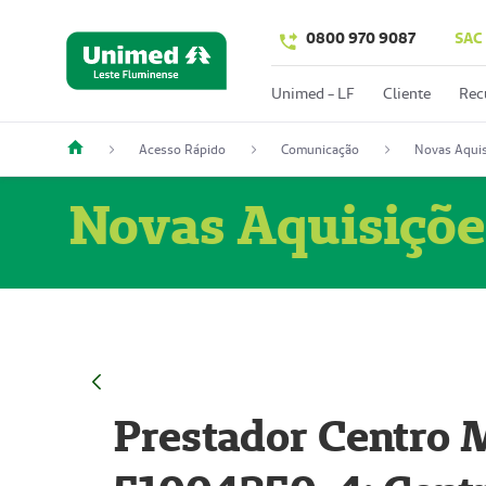
0800 970 9087
SAC
Unimed - LF
Cliente
Rec
Acesso Rápido
Comunicação
Novas Aquis
Novas Aquisiçõe
Prestador Centro M