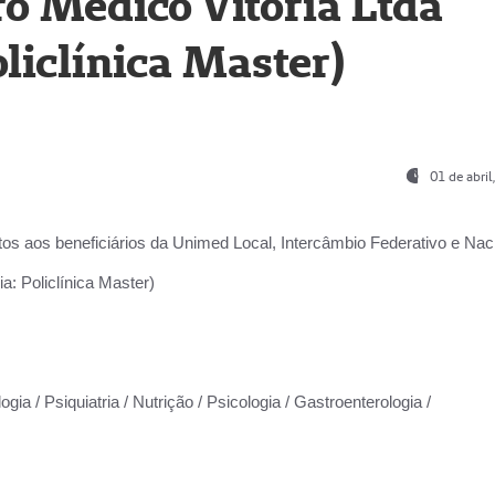
o Médico Vitória Ltda
liclínica Master)
01 de abri
os aos beneficiários da
Unimed Local, Intercâmbio Federativo e Naci
a: Policlínica Master)
gia / Psiquiatria / Nutrição / Psicologia / Gastroenterologia /