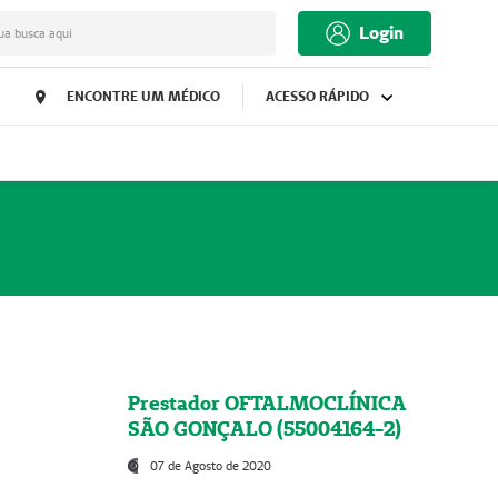
Login
ua busca aqui
ENCONTRE UM MÉDICO
ACESSO RÁPIDO
Prestador OFTALMOCLÍNICA
SÃO GONÇALO (55004164-2)
07 de Agosto de 2020