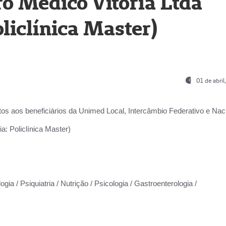
o Médico Vitória Ltda
liclínica Master)
01 de abri
os aos beneficiários da
Unimed Local, Intercâmbio Federativo e Naci
a: Policlínica Master)
gia / Psiquiatria / Nutrição / Psicologia / Gastroenterologia /