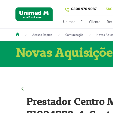
0800 970 9087
SAC
Unimed - LF
Cliente
Rec
Acesso Rápido
Comunicação
Novas Aquis
Novas Aquisiçõe
Prestador Centro M