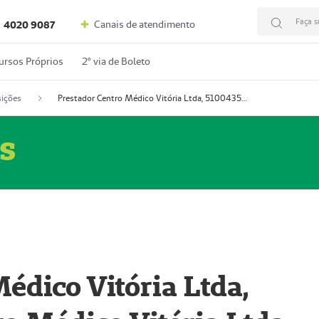
Faça s
Canais de atendimento
4020 9087
ursos Próprios
2º via de Boleto
ições
Prestador Centro Médico Vitória Ltda, 51004350-4: Centro Médico Vitória Ltda (Nome Fantasia: Policlínica Master)
s
édico Vitória Ltda,