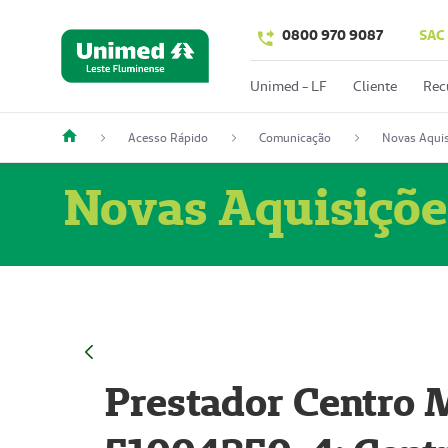
0800 970 9087
SAC
Unimed - LF
Cliente
Rec
Acesso Rápido
Comunicação
Novas Aquis
Novas Aquisiçõe
Prestador Centro M