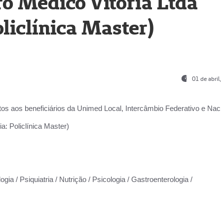
o Médico Vitória Ltda
liclínica Master)
01 de abri
os aos beneficiários da
Unimed Local, Intercâmbio Federativo e Naci
a: Policlínica Master)
gia / Psiquiatria / Nutrição / Psicologia / Gastroenterologia /