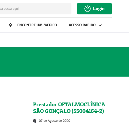
Login
ua busca aqui
ENCONTRE UM MÉDICO
ACESSO RÁPIDO
Prestador OFTALMOCLÍNICA
SÃO GONÇALO (55004164-2)
07 de Agosto de 2020