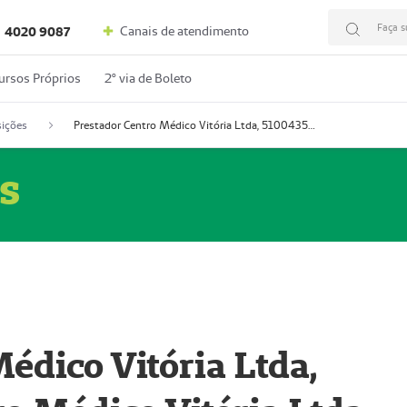
Faça s
Canais de atendimento
4020 9087
ursos Próprios
2º via de Boleto
ições
Prestador Centro Médico Vitória Ltda, 51004350-4: Centro Médico Vitória Ltda (Nome Fantasia: Policlínica Master)
s
édico Vitória Ltda,