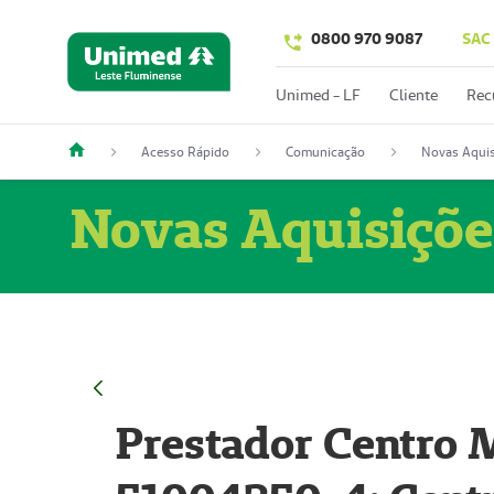
0800 970 9087
SAC
Unimed - LF
Cliente
Rec
Acesso Rápido
Comunicação
Novas Aquis
Novas Aquisiçõe
Prestador Centro M