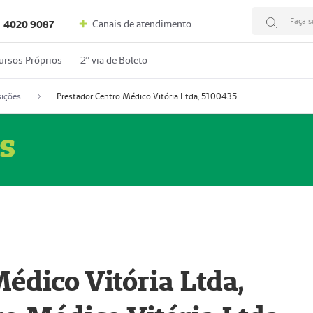
Faça s
Canais de atendimento
4020 9087
ursos Próprios
2º via de Boleto
ições
Prestador Centro Médico Vitória Ltda, 51004350-4: Centro Médico Vitória Ltda (Nome Fantasia: Policlínica Master)
s
édico Vitória Ltda,