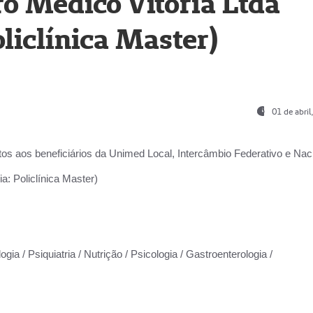
o Médico Vitória Ltda
liclínica Master)
01 de abri
os aos beneficiários da
Unimed Local, Intercâmbio Federativo e Naci
a: Policlínica Master)
gia / Psiquiatria / Nutrição / Psicologia / Gastroenterologia /