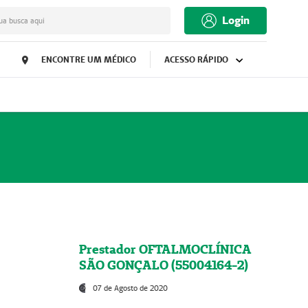
Login
ua busca aqui
ENCONTRE UM MÉDICO
ACESSO RÁPIDO
Prestador OFTALMOCLÍNICA
SÃO GONÇALO (55004164-2)
07 de Agosto de 2020