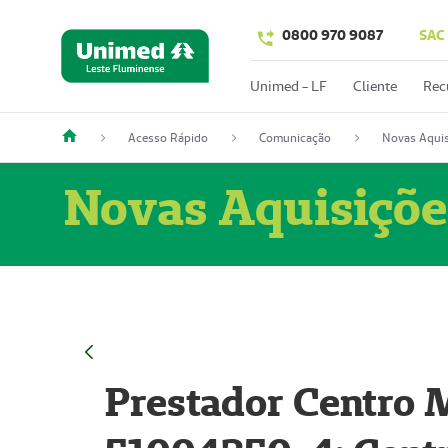
0800 970 9087
SAC
Unimed - LF
Cliente
Rec
Acesso Rápido
Comunicação
Novas Aquis
Novas Aquisiçõe
Prestador Centro M