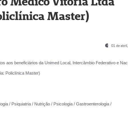
o Médico Vitória Ltda
liclínica Master)
01 de abri
os aos beneficiários da
Unimed Local, Intercâmbio Federativo e Naci
a: Policlínica Master)
gia / Psiquiatria / Nutrição / Psicologia / Gastroenterologia /