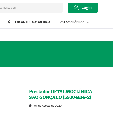
Login
ua busca aqui
ENCONTRE UM MÉDICO
ACESSO RÁPIDO
Prestador OFTALMOCLÍNICA
SÃO GONÇALO (55004164-2)
07 de Agosto de 2020