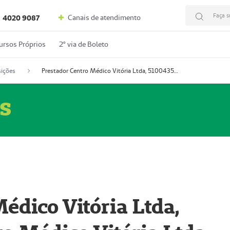
Faça s
Canais de atendimento
4020 9087
ursos Próprios
2º via de Boleto
ições
Prestador Centro Médico Vitória Ltda, 51004350-4: Centro Médico Vitória Ltda (Nome Fantasia: Policlínica Master)
s
édico Vitória Ltda,