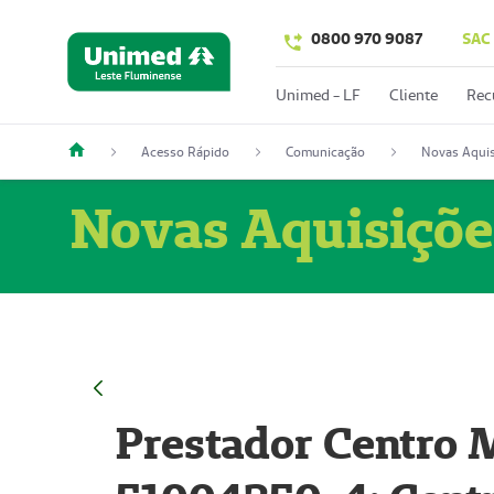
0800 970 9087
SAC
Unimed - LF
Cliente
Rec
Acesso Rápido
Comunicação
Novas Aquis
Novas Aquisiçõe
Prestador Centro M