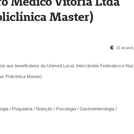
o Médico Vitória Ltda
liclínica Master)
01 de abri
os aos beneficiários da
Unimed Local, Intercâmbio Federativo e Naci
a: Policlínica Master)
gia / Psiquiatria / Nutrição / Psicologia / Gastroenterologia /