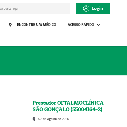
Login
ua busca aqui
ENCONTRE UM MÉDICO
ACESSO RÁPIDO
Prestador OFTALMOCLÍNICA
SÃO GONÇALO (55004164-2)
07 de Agosto de 2020