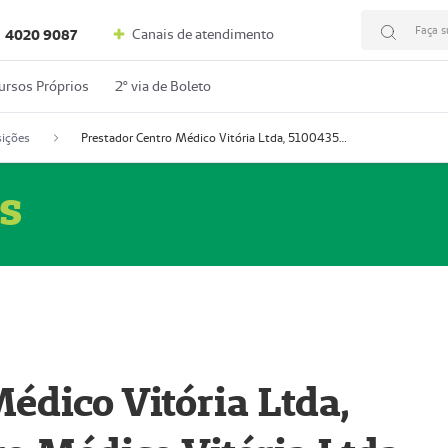
Faça s
Canais de atendimento
4020 9087
ursos Próprios
2º via de Boleto
ições
Prestador Centro Médico Vitória Ltda, 51004350-4: Centro Médico Vitória Ltda (Nome Fantasia: Policlínica Master)
s
édico Vitória Ltda,