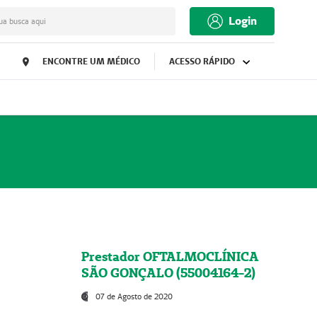
Login
ua busca aqui
ENCONTRE UM MÉDICO
ACESSO RÁPIDO
Prestador OFTALMOCLÍNICA
SÃO GONÇALO (55004164-2)
07 de Agosto de 2020