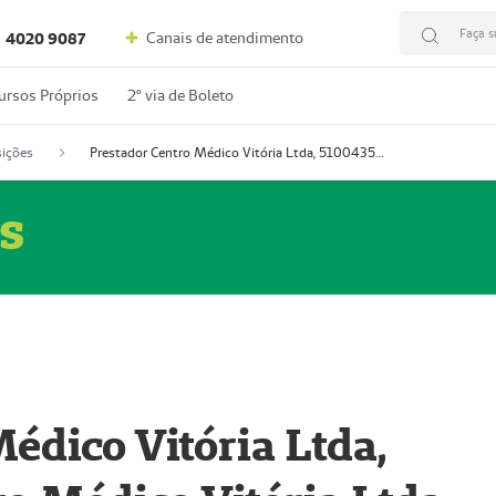
Faça s
Canais de atendimento
4020 9087
ursos Próprios
2º via de Boleto
ições
Prestador Centro Médico Vitória Ltda, 51004350-4: Centro Médico Vitória Ltda (Nome Fantasia: Policlínica Master)
s
édico Vitória Ltda,