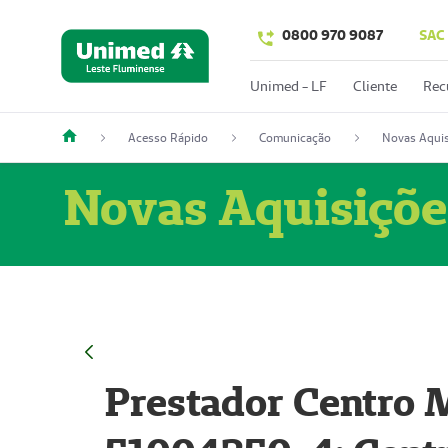
0800 970 9087
SAC
Unimed - LF
Cliente
Rec
Acesso Rápido
Comunicação
Novas Aquis
Novas Aquisiçõe
Prestador Centro M