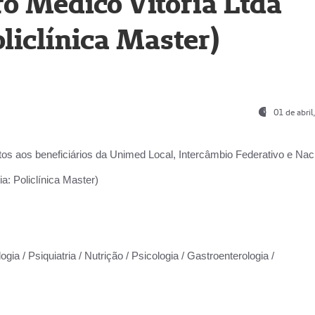
o Médico Vitória Ltda
liclínica Master)
01 de abri
os aos beneficiários da
Unimed Local, Intercâmbio Federativo e Naci
a: Policlínica Master)
gia / Psiquiatria / Nutrição / Psicologia / Gastroenterologia /