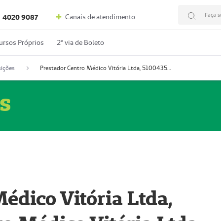
Faça s
Canais de atendimento
4020 9087
ursos Próprios
2º via de Boleto
ições
Prestador Centro Médico Vitória Ltda, 51004350-4: Centro Médico Vitória Ltda (Nome Fantasia: Policlínica Master)
s
édico Vitória Ltda,