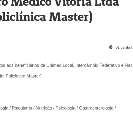
o Médico Vitória Ltda
liclínica Master)
01 de abri
os aos beneficiários da
Unimed Local, Intercâmbio Federativo e Naci
a: Policlínica Master)
gia / Psiquiatria / Nutrição / Psicologia / Gastroenterologia /