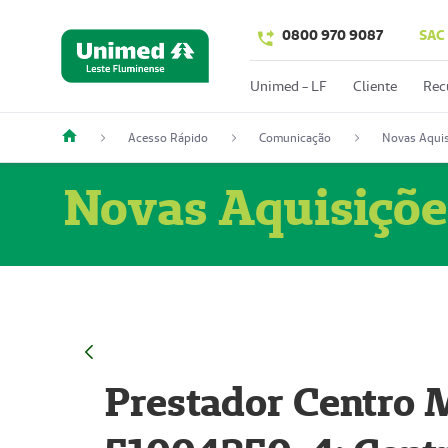
0800 970 9087
SAC
Unimed - LF
Cliente
Rec
Acesso Rápido
Comunicação
Novas Aquis
Novas Aquisiçõe
Prestador Centro M