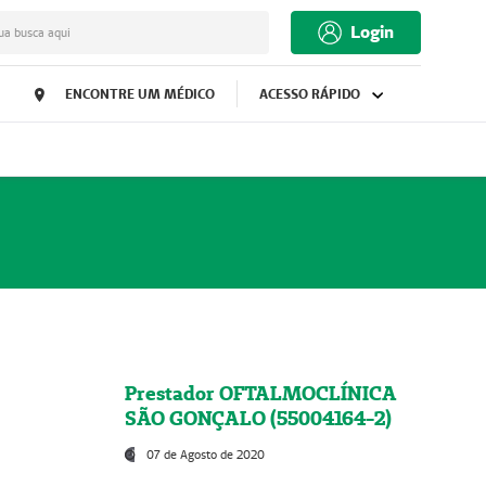
Login
ua busca aqui
ENCONTRE UM MÉDICO
ACESSO RÁPIDO
Prestador OFTALMOCLÍNICA
SÃO GONÇALO (55004164-2)
07 de Agosto de 2020