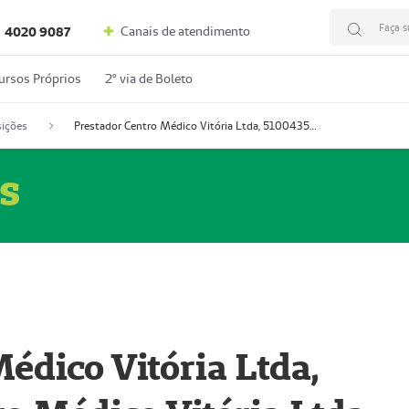
Faça s
Canais de atendimento
4020 9087
ursos Próprios
2º via de Boleto
ições
Prestador Centro Médico Vitória Ltda, 51004350-4: Centro Médico Vitória Ltda (Nome Fantasia: Policlínica Master)
s
édico Vitória Ltda,