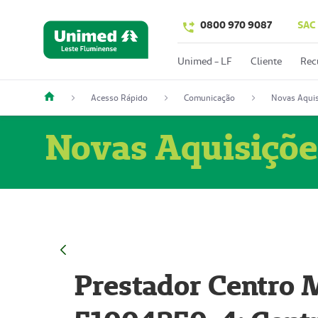
0800 970 9087
SAC
Unimed - LF
Cliente
Rec
Acesso Rápido
Comunicação
Novas Aquis
Novas Aquisiçõe
Prestador Centro M