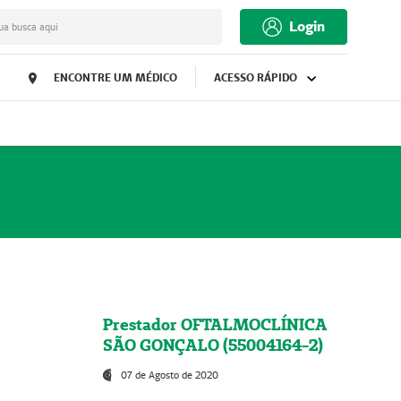
Login
ua busca aqui
ENCONTRE UM MÉDICO
ACESSO RÁPIDO
Prestador OFTALMOCLÍNICA
SÃO GONÇALO (55004164-2)
07 de Agosto de 2020