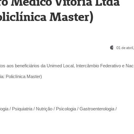
o Médico Vitória Ltda
liclínica Master)
01 de abri
os aos beneficiários da
Unimed Local, Intercâmbio Federativo e Naci
a: Policlínica Master)
gia / Psiquiatria / Nutrição / Psicologia / Gastroenterologia /