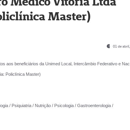
o Médico Vitória Ltda
liclínica Master)
01 de abri
os aos beneficiários da
Unimed Local, Intercâmbio Federativo e Naci
a: Policlínica Master)
gia / Psiquiatria / Nutrição / Psicologia / Gastroenterologia /