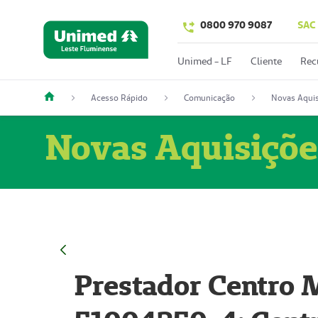
0800 970 9087
SAC
Unimed - LF
Cliente
Rec
Acesso Rápido
Comunicação
Novas Aquis
Novas Aquisiçõe
Prestador Centro M