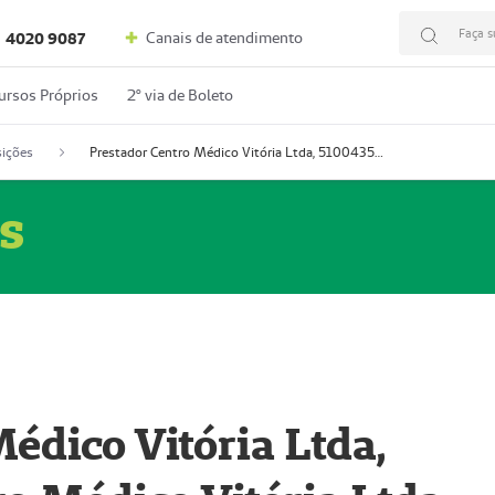
Faça s
Canais de atendimento
4020 9087
ursos Próprios
2º via de Boleto
ições
Prestador Centro Médico Vitória Ltda, 51004350-4: Centro Médico Vitória Ltda (Nome Fantasia: Policlínica Master)
s
édico Vitória Ltda,