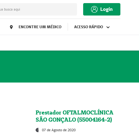
Login
ua busca aqui
ENCONTRE UM MÉDICO
ACESSO RÁPIDO
Prestador OFTALMOCLÍNICA
SÃO GONÇALO (55004164-2)
07 de Agosto de 2020