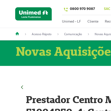
0800 970 9087
SAC
Unimed - LF
Cliente
Rec
Acesso Rápido
Comunicação
Novas Aquis
Novas Aquisiçõe
Prestador Centro M