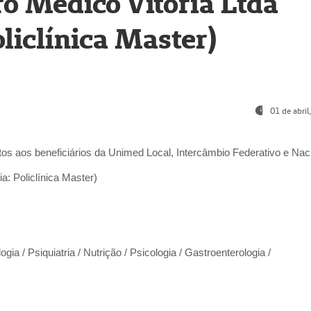
o Médico Vitória Ltda
liclínica Master)
01 de abri
os aos beneficiários da
Unimed Local, Intercâmbio Federativo e Naci
a: Policlínica Master)
gia / Psiquiatria / Nutrição / Psicologia / Gastroenterologia /