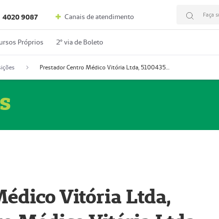
Faça s
Canais de atendimento
4020 9087
ursos Próprios
2º via de Boleto
ições
Prestador Centro Médico Vitória Ltda, 51004350-4: Centro Médico Vitória Ltda (Nome Fantasia: Policlínica Master)
s
édico Vitória Ltda,