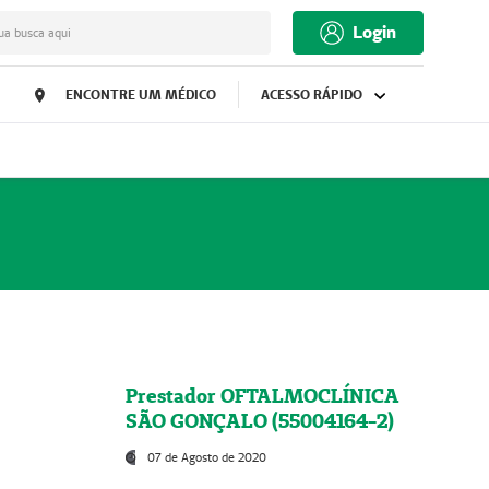
Login
ua busca aqui
ENCONTRE UM MÉDICO
ACESSO RÁPIDO
Prestador OFTALMOCLÍNICA
SÃO GONÇALO (55004164-2)
07 de Agosto de 2020