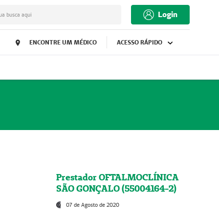
Login
ua busca aqui
ENCONTRE UM MÉDICO
ACESSO RÁPIDO
Prestador OFTALMOCLÍNICA
SÃO GONÇALO (55004164-2)
07 de Agosto de 2020