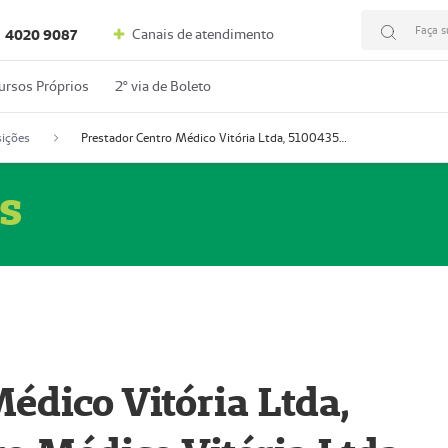
Faça s
Canais de atendimento
4020 9087
ursos Próprios
2º via de Boleto
ições
Prestador Centro Médico Vitória Ltda, 51004350-4: Centro Médico Vitória Ltda (Nome Fantasia: Policlínica Master)
s
édico Vitória Ltda,