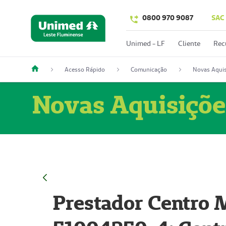
0800 970 9087
SAC
Unimed - LF
Cliente
Rec
Acesso Rápido
Comunicação
Novas Aquis
Novas Aquisiçõe
Prestador Centro M