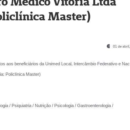
o Médico Vitória Ltda
liclínica Master)
01 de abri
os aos beneficiários da
Unimed Local, Intercâmbio Federativo e Naci
a: Policlínica Master)
gia / Psiquiatria / Nutrição / Psicologia / Gastroenterologia /