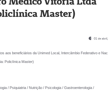
o Médico Vitória Ltda
liclínica Master)
01 de abri
os aos beneficiários da
Unimed Local, Intercâmbio Federativo e Naci
a: Policlínica Master)
gia / Psiquiatria / Nutrição / Psicologia / Gastroenterologia /