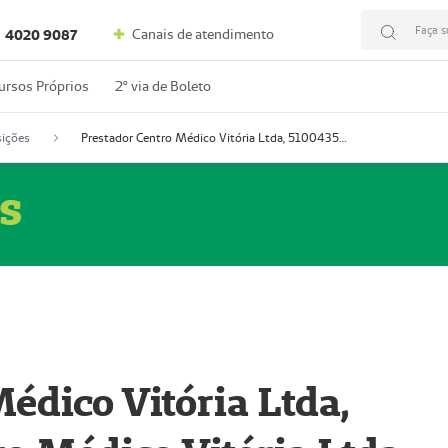
Faça s
Canais de atendimento
4020 9087
ursos Próprios
2º via de Boleto
ições
Prestador Centro Médico Vitória Ltda, 51004350-4: Centro Médico Vitória Ltda (Nome Fantasia: Policlínica Master)
s
édico Vitória Ltda,