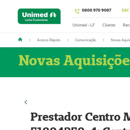
0800 970 9087
SAC
Unimed - LF
Cliente
Rec
Acesso Rápido
Comunicação
Novas Aquis
Novas Aquisiçõe
Prestador Centro M