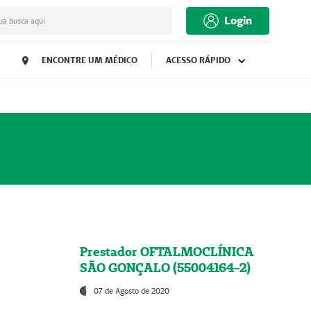
Login
ua busca aqui
ENCONTRE UM MÉDICO
ACESSO RÁPIDO
Prestador OFTALMOCLÍNICA
SÃO GONÇALO (55004164-2)
07 de Agosto de 2020