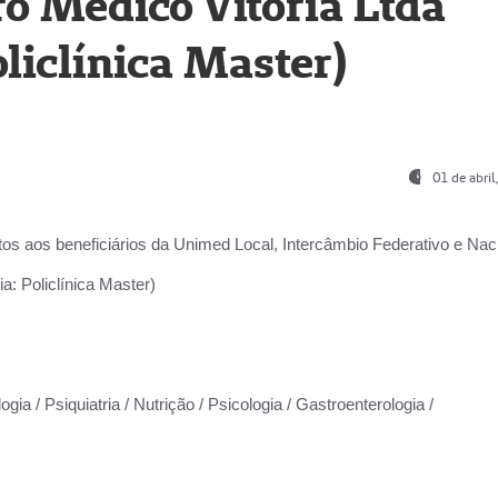
o Médico Vitória Ltda
liclínica Master)
01 de abri
os aos beneficiários da
Unimed Local, Intercâmbio Federativo e Naci
a: Policlínica Master)
gia / Psiquiatria / Nutrição / Psicologia / Gastroenterologia /