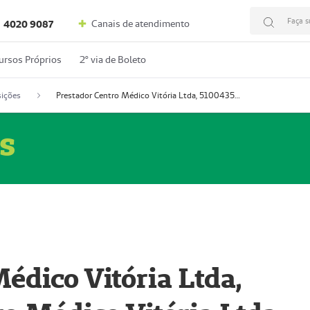
Faça s
Canais de atendimento
4020 9087
ursos Próprios
2º via de Boleto
ições
Prestador Centro Médico Vitória Ltda, 51004350-4: Centro Médico Vitória Ltda (Nome Fantasia: Policlínica Master)
s
édico Vitória Ltda,