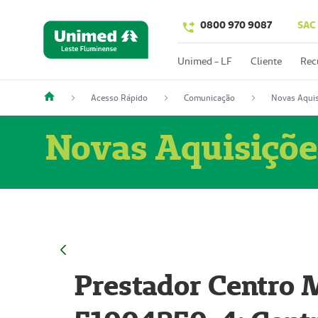
0800 970 9087
SAC
Unimed - LF
Cliente
Rec
Acesso Rápido
Comunicação
Novas Aquis
Novas Aquisiçõe
Prestador Centro M