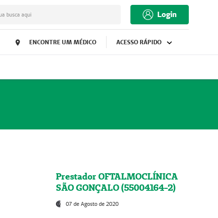
Login
ua busca aqui
ENCONTRE UM MÉDICO
ACESSO RÁPIDO
Prestador OFTALMOCLÍNICA
SÃO GONÇALO (55004164-2)
07 de Agosto de 2020