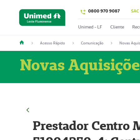
0800 970 9087
SAC
Unimed - LF
Cliente
Rec
Acesso Rápido
Comunicação
Novas Aquis
Novas Aquisiçõe
Prestador Centro M