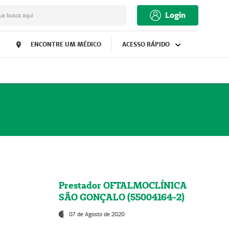
Login
ua busca aqui
ENCONTRE UM MÉDICO
ACESSO RÁPIDO
Prestador OFTALMOCLÍNICA
SÃO GONÇALO (55004164-2)
07 de Agosto de 2020