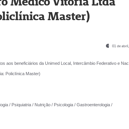
o Médico Vitória Ltda
liclínica Master)
01 de abri
os aos beneficiários da
Unimed Local, Intercâmbio Federativo e Naci
a: Policlínica Master)
gia / Psiquiatria / Nutrição / Psicologia / Gastroenterologia /