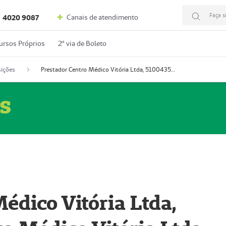
Faça s
Canais de atendimento
4020 9087
ursos Próprios
2º via de Boleto
ições
Prestador Centro Médico Vitória Ltda, 51004350-4: Centro Médico Vitória Ltda (Nome Fantasia: Policlínica Master)
s
édico Vitória Ltda,