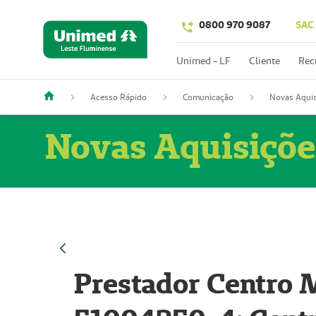
0800 970 9087
SAC
Unimed - LF
Cliente
Rec
Acesso Rápido
Comunicação
Novas Aquis
Novas Aquisiçõe
Prestador Centro M