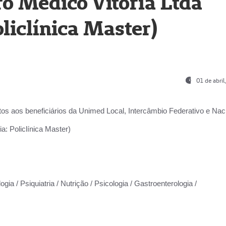
o Médico Vitória Ltda
liclínica Master)
01 de abri
os aos beneficiários da
Unimed Local, Intercâmbio Federativo e Naci
a: Policlínica Master)
gia / Psiquiatria / Nutrição / Psicologia / Gastroenterologia /