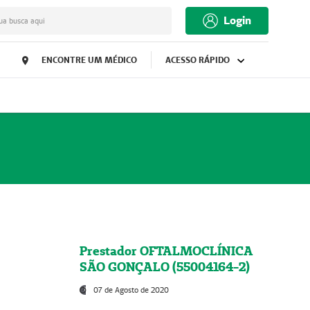
Login
ua busca aqui
ENCONTRE UM MÉDICO
ACESSO RÁPIDO
Prestador OFTALMOCLÍNICA
SÃO GONÇALO (55004164-2)
07 de Agosto de 2020