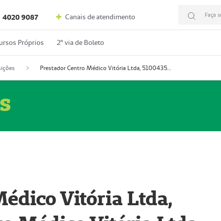
Faça s
Canais de atendimento
4020 9087
ursos Próprios
2º via de Boleto
ições
Prestador Centro Médico Vitória Ltda, 51004350-4: Centro Médico Vitória Ltda (Nome Fantasia: Policlínica Master)
s
édico Vitória Ltda,