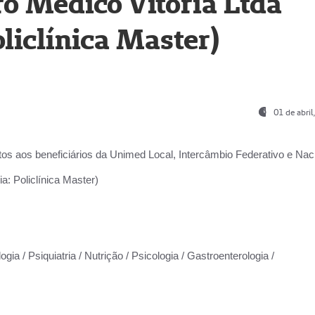
o Médico Vitória Ltda
liclínica Master)
01 de abri
os aos beneficiários da
Unimed Local, Intercâmbio Federativo e Naci
a: Policlínica Master)
gia / Psiquiatria / Nutrição / Psicologia / Gastroenterologia /