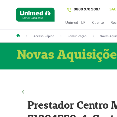
0800 970 9087
SAC
Unimed - LF
Cliente
Rec
Acesso Rápido
Comunicação
Novas Aquis
Novas Aquisiçõe
Prestador Centro M