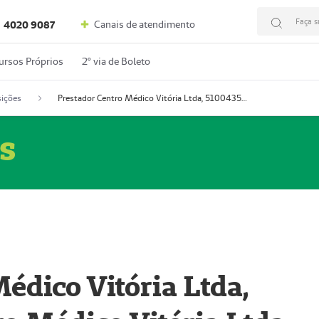
Faça s
Canais de atendimento
4020 9087
ursos Próprios
2º via de Boleto
ições
Prestador Centro Médico Vitória Ltda, 51004350-4: Centro Médico Vitória Ltda (Nome Fantasia: Policlínica Master)
s
édico Vitória Ltda,