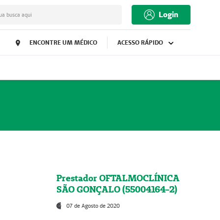
Login
ua busca aqui
ENCONTRE UM MÉDICO
ACESSO RÁPIDO
Prestador OFTALMOCLÍNICA
SÃO GONÇALO (55004164-2)
07 de Agosto de 2020