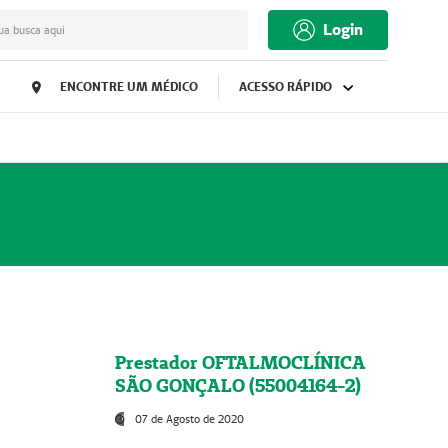
Login
ua busca aqui
ENCONTRE UM MÉDICO
ACESSO RÁPIDO
Prestador OFTALMOCLÍNICA
SÃO GONÇALO (55004164-2)
07 de Agosto de 2020