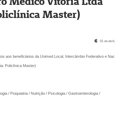
o Médico Vitória Ltda
liclínica Master)
01 de abri
os aos beneficiários da
Unimed Local, Intercâmbio Federativo e Naci
a: Policlínica Master)
gia / Psiquiatria / Nutrição / Psicologia / Gastroenterologia /