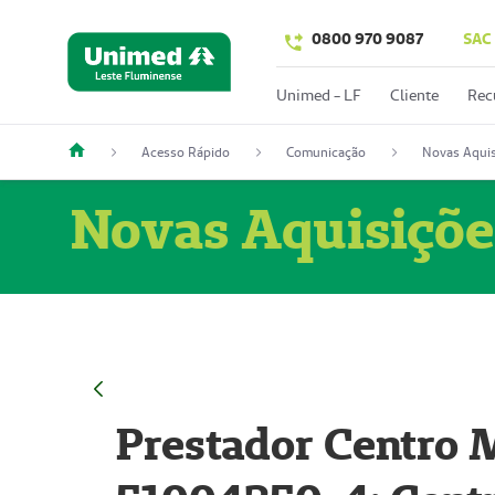
0800 970 9087
SAC
Unimed - LF
Cliente
Rec
Acesso Rápido
Comunicação
Novas Aquis
Novas Aquisiçõe
Prestador Centro M