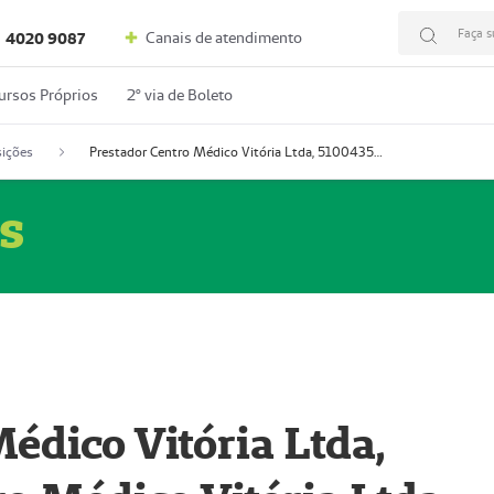
Faça s
Canais de atendimento
4020 9087
ursos Próprios
2º via de Boleto
ições
Prestador Centro Médico Vitória Ltda, 51004350-4: Centro Médico Vitória Ltda (Nome Fantasia: Policlínica Master)
s
édico Vitória Ltda,