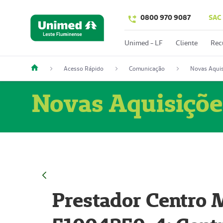
0800 970 9087
SAC
Unimed - LF
Cliente
Rec
Acesso Rápido
Comunicação
Novas Aquis
Novas Aquisiçõe
Prestador Centro M