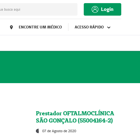
Login
ua busca aqui
ENCONTRE UM MÉDICO
ACESSO RÁPIDO
Prestador OFTALMOCLÍNICA
SÃO GONÇALO (55004164-2)
07 de Agosto de 2020