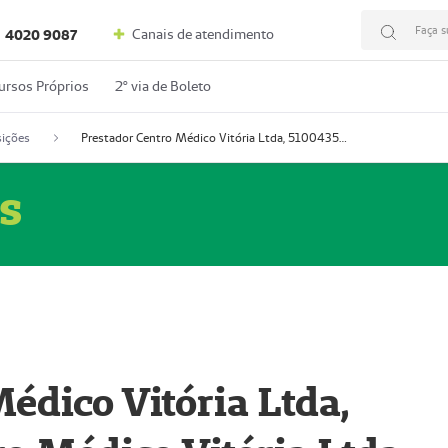
Faça s
Canais de atendimento
4020 9087
ursos Próprios
2º via de Boleto
ições
Prestador Centro Médico Vitória Ltda, 51004350-4: Centro Médico Vitória Ltda (Nome Fantasia: Policlínica Master)
s
édico Vitória Ltda,