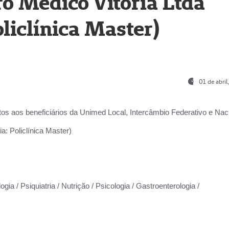
o Médico Vitória Ltda
liclínica Master)
01 de abri
os aos beneficiários da
Unimed Local, Intercâmbio Federativo e Naci
a: Policlínica Master)
gia / Psiquiatria / Nutrição / Psicologia / Gastroenterologia /