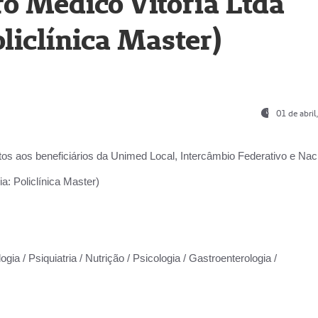
o Médico Vitória Ltda
liclínica Master)
01 de abri
os aos beneficiários da
Unimed Local, Intercâmbio Federativo e Naci
a: Policlínica Master)
gia / Psiquiatria / Nutrição / Psicologia / Gastroenterologia /