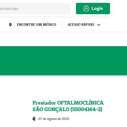
Login
ua busca aqui
ENCONTRE UM MÉDICO
ACESSO RÁPIDO
Prestador OFTALMOCLÍNICA
SÃO GONÇALO (55004164-2)
07 de Agosto de 2020