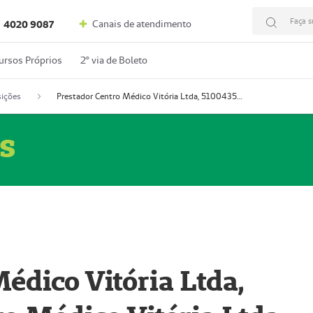
Faça s
Canais de atendimento
4020 9087
ursos Próprios
2º via de Boleto
ições
Prestador Centro Médico Vitória Ltda, 51004350-4: Centro Médico Vitória Ltda (Nome Fantasia: Policlínica Master)
s
édico Vitória Ltda,