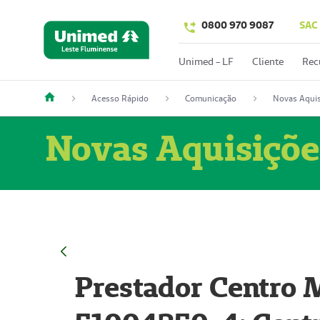
0800 970 9087
SAC
Unimed - LF
Cliente
Rec
Acesso Rápido
Comunicação
Novas Aquis
Novas Aquisiçõe
Prestador Centro M