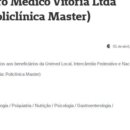
o Médico Vitória Ltda
liclínica Master)
01 de abri
os aos beneficiários da
Unimed Local, Intercâmbio Federativo e Naci
a: Policlínica Master)
gia / Psiquiatria / Nutrição / Psicologia / Gastroenterologia /