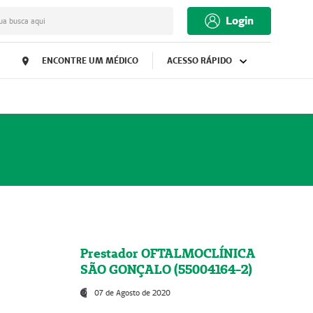
Login
ua busca aqui
ENCONTRE UM MÉDICO
ACESSO RÁPIDO
Prestador OFTALMOCLÍNICA
SÃO GONÇALO (55004164-2)
07 de Agosto de 2020