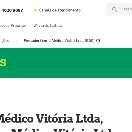
Faça s
Canais de atendimento
4020 9087
ursos Próprios
2º via de Boleto
ições
Prestador Centro Médico Vitória Ltda, 51004350-4: Centro Médico Vitória Ltda (Nome Fantasia: Policlínica Master)
s
édico Vitória Ltda,