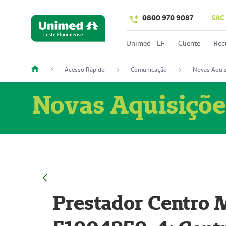
0800 970 9087
SAC
Unimed - LF
Cliente
Rec
Acesso Rápido
Comunicação
Novas Aquis
Novas Aquisiçõe
Prestador Centro M