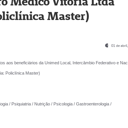
o Médico Vitória Ltda
liclínica Master)
01 de abri
os aos beneficiários da
Unimed Local, Intercâmbio Federativo e Naci
a: Policlínica Master)
gia / Psiquiatria / Nutrição / Psicologia / Gastroenterologia /