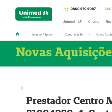
0800 970 9087
SAC
Unimed - LF
Cliente
Rec
Acesso Rápido
Comunicação
Novas Aquis
Novas Aquisiçõe
Prestador Centro M