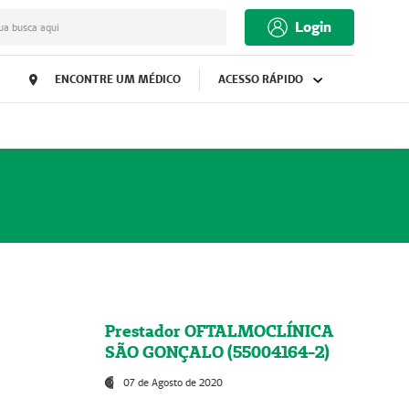
Login
ua busca aqui
ENCONTRE UM MÉDICO
ACESSO RÁPIDO
Prestador OFTALMOCLÍNICA
SÃO GONÇALO (55004164-2)
07 de Agosto de 2020