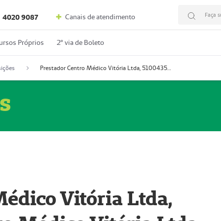
Faça s
Canais de atendimento
4020 9087
ursos Próprios
2º via de Boleto
ições
Prestador Centro Médico Vitória Ltda, 51004350-4: Centro Médico Vitória Ltda (Nome Fantasia: Policlínica Master)
s
édico Vitória Ltda,