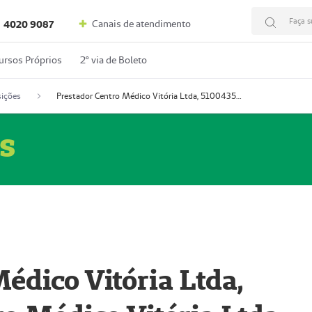
Faça s
Canais de atendimento
4020 9087
ursos Próprios
2º via de Boleto
ições
Prestador Centro Médico Vitória Ltda, 51004350-4: Centro Médico Vitória Ltda (Nome Fantasia: Policlínica Master)
s
édico Vitória Ltda,