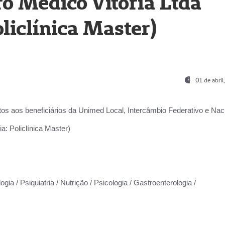
o Médico Vitória Ltda
liclínica Master)
01 de abri
os aos beneficiários da
Unimed Local, Intercâmbio Federativo e Naci
a: Policlínica Master)
gia / Psiquiatria / Nutrição / Psicologia / Gastroenterologia /