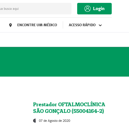
Login
ua busca aqui
ENCONTRE UM MÉDICO
ACESSO RÁPIDO
Prestador OFTALMOCLÍNICA
SÃO GONÇALO (55004164-2)
07 de Agosto de 2020