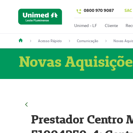
0800 970 9087
SAC
Unimed - LF
Cliente
Rec
Acesso Rápido
Comunicação
Novas Aquis
Novas Aquisiçõe
Prestador Centro M