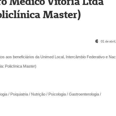
o Médico Vitória Ltda
liclínica Master)
01 de abri
os aos beneficiários da
Unimed Local, Intercâmbio Federativo e Naci
a: Policlínica Master)
gia / Psiquiatria / Nutrição / Psicologia / Gastroenterologia /