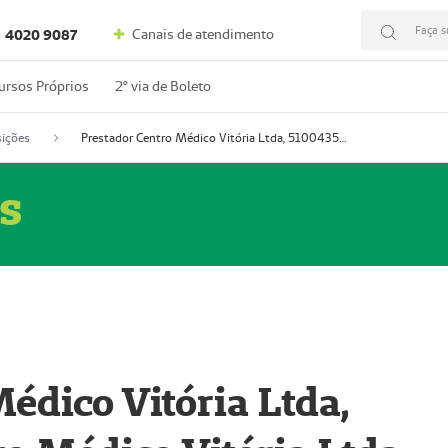
Faça s
Canais de atendimento
4020 9087
ursos Próprios
2º via de Boleto
ições
Prestador Centro Médico Vitória Ltda, 51004350-4: Centro Médico Vitória Ltda (Nome Fantasia: Policlínica Master)
s
édico Vitória Ltda,