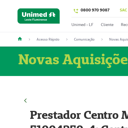
0800 970 9087
SAC
Unimed - LF
Cliente
Rec
Acesso Rápido
Comunicação
Novas Aquis
Novas Aquisiçõe
Prestador Centro M