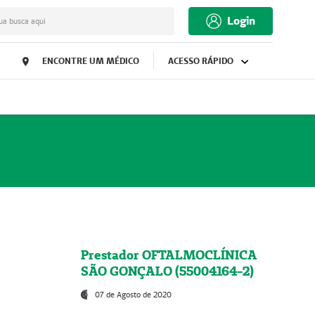
Login
ua busca aqui
ENCONTRE UM MÉDICO
ACESSO RÁPIDO
Prestador OFTALMOCLÍNICA
SÃO GONÇALO (55004164-2)
07 de Agosto de 2020