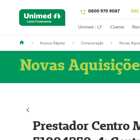
0800 970 9087
SAC
Unimed - LF
Cliente
Rec
Acesso Rápido
Comunicação
Novas Aquis
Novas Aquisiçõe
Prestador Centro M