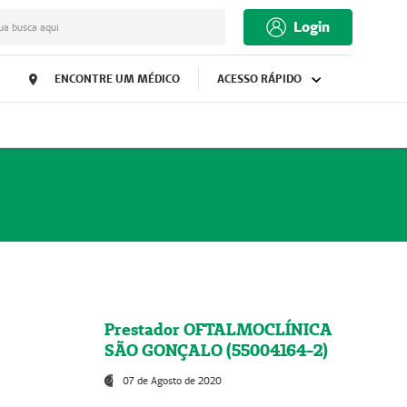
Login
ua busca aqui
ENCONTRE UM MÉDICO
ACESSO RÁPIDO
Prestador OFTALMOCLÍNICA
SÃO GONÇALO (55004164-2)
07 de Agosto de 2020