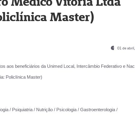
o Médico Vitória Ltda
liclínica Master)
01 de abri
os aos beneficiários da
Unimed Local, Intercâmbio Federativo e Naci
a: Policlínica Master)
gia / Psiquiatria / Nutrição / Psicologia / Gastroenterologia /