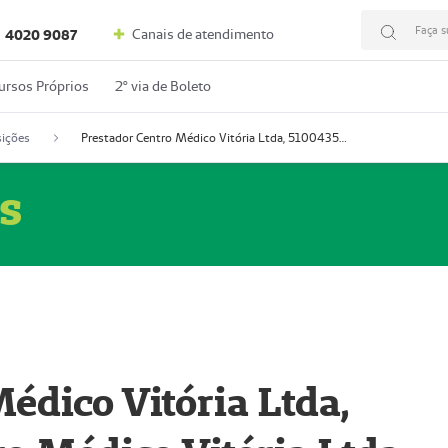
Faça s
Canais de atendimento
4020 9087
ursos Próprios
2º via de Boleto
ições
Prestador Centro Médico Vitória Ltda, 51004350-4: Centro Médico Vitória Ltda (Nome Fantasia: Policlínica Master)
s
édico Vitória Ltda,