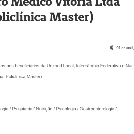
o Médico Vitória Ltda
liclínica Master)
01 de abri
os aos beneficiários da
Unimed Local, Intercâmbio Federativo e Naci
a: Policlínica Master)
gia / Psiquiatria / Nutrição / Psicologia / Gastroenterologia /