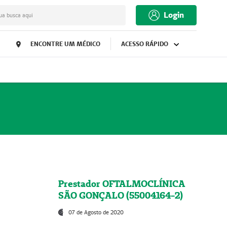
Login
ua busca aqui
ENCONTRE UM MÉDICO
ACESSO RÁPIDO
Prestador OFTALMOCLÍNICA
SÃO GONÇALO (55004164-2)
07 de Agosto de 2020