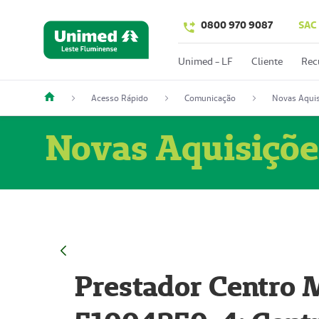
0800 970 9087
SAC
Unimed - LF
Cliente
Rec
Acesso Rápido
Comunicação
Novas Aquis
Novas Aquisiçõe
Prestador Centro M