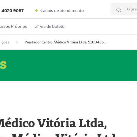
Faça s
Canais de atendimento
4020 9087
ursos Próprios
2º via de Boleto
ições
Prestador Centro Médico Vitória Ltda, 51004350-4: Centro Médico Vitória Ltda (Nome Fantasia: Policlínica Master)
s
édico Vitória Ltda,