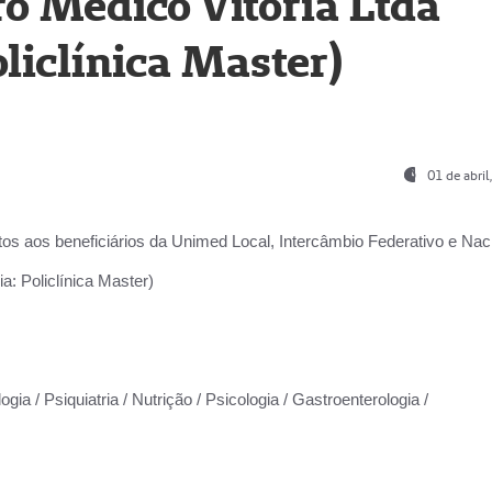
o Médico Vitória Ltda
liclínica Master)
01 de abri
os aos beneficiários da
Unimed Local, Intercâmbio Federativo e Naci
a: Policlínica Master)
gia / Psiquiatria / Nutrição / Psicologia / Gastroenterologia /