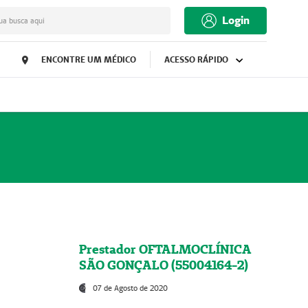
Login
ua busca aqui
ENCONTRE UM MÉDICO
ACESSO RÁPIDO
Prestador OFTALMOCLÍNICA
SÃO GONÇALO (55004164-2)
07 de Agosto de 2020