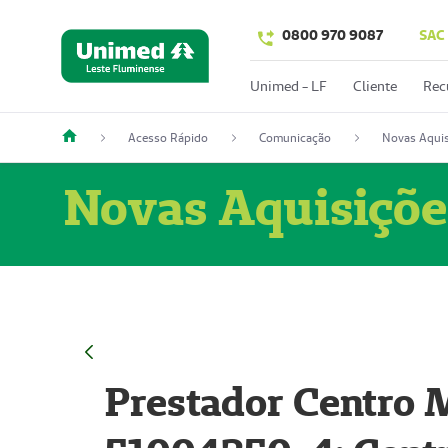
0800 970 9087
SAC
Unimed - LF
Cliente
Rec
Acesso Rápido
Comunicação
Novas Aquis
Novas Aquisiçõe
Prestador Centro M