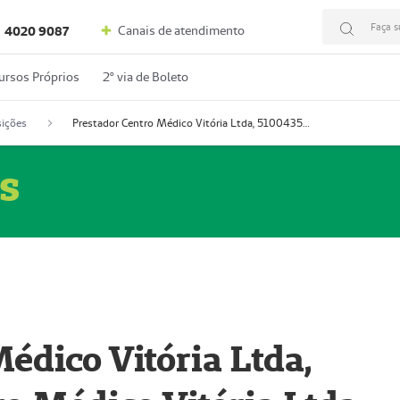
Faça s
Canais de atendimento
4020 9087
ursos Próprios
2º via de Boleto
ições
Prestador Centro Médico Vitória Ltda, 51004350-4: Centro Médico Vitória Ltda (Nome Fantasia: Policlínica Master)
s
édico Vitória Ltda,