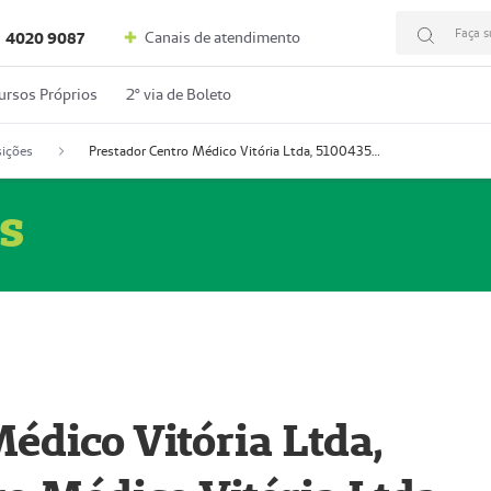
Faça s
Canais de atendimento
4020 9087
ursos Próprios
2º via de Boleto
ições
Prestador Centro Médico Vitória Ltda, 51004350-4: Centro Médico Vitória Ltda (Nome Fantasia: Policlínica Master)
s
édico Vitória Ltda,