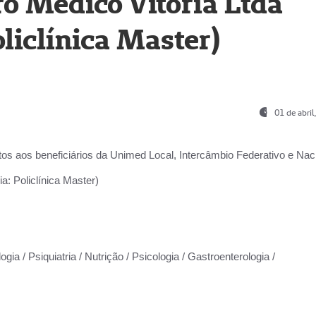
o Médico Vitória Ltda
liclínica Master)
01 de abri
os aos beneficiários da
Unimed Local, Intercâmbio Federativo e Naci
a: Policlínica Master)
gia / Psiquiatria / Nutrição / Psicologia / Gastroenterologia /