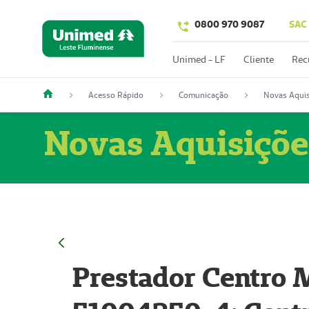
0800 970 9087
SAC
Unimed - LF
Cliente
Rec
Acesso Rápido
Comunicação
Novas Aquis
Novas Aquisiçõe
Prestador Centro M