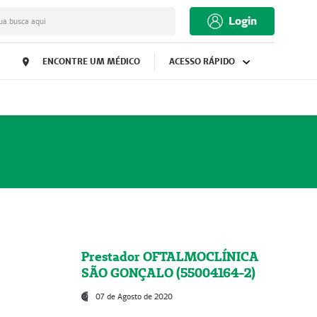
Login
ua busca aqui
ENCONTRE UM MÉDICO
ACESSO RÁPIDO
Prestador OFTALMOCLÍNICA
SÃO GONÇALO (55004164-2)
07 de Agosto de 2020