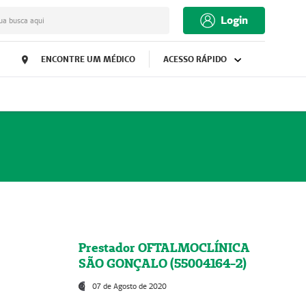
Login
ua busca aqui
ENCONTRE UM MÉDICO
ACESSO RÁPIDO
Prestador OFTALMOCLÍNICA
SÃO GONÇALO (55004164-2)
07 de Agosto de 2020