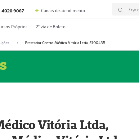
Faça s
Canais de atendimento
4020 9087
ursos Próprios
2º via de Boleto
ições
Prestador Centro Médico Vitória Ltda, 51004350-4: Centro Médico Vitória Ltda (Nome Fantasia: Policlínica Master)
s
édico Vitória Ltda,