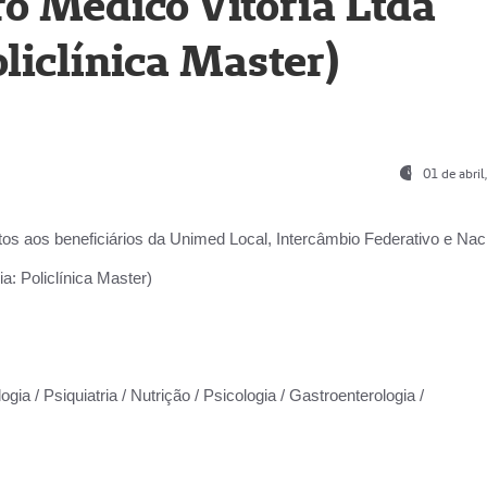
o Médico Vitória Ltda
liclínica Master)
01 de abri
os aos beneficiários da
Unimed Local, Intercâmbio Federativo e Naci
a: Policlínica Master)
gia / Psiquiatria / Nutrição / Psicologia / Gastroenterologia /