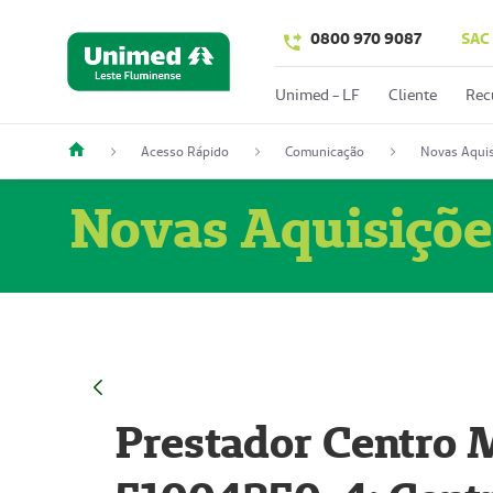
0800 970 9087
SAC
Unimed - LF
Cliente
Rec
Acesso Rápido
Comunicação
Novas Aquis
Novas Aquisiçõe
Prestador Centro M