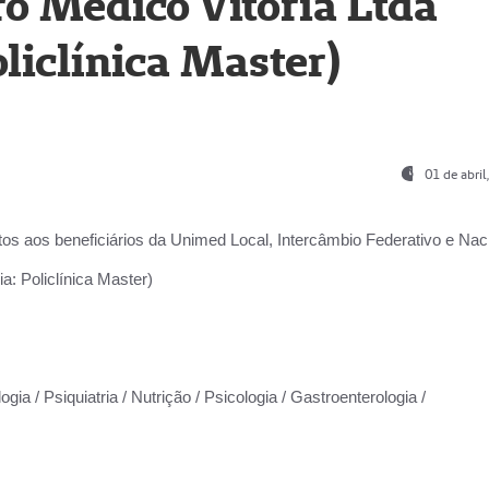
o Médico Vitória Ltda
liclínica Master)
01 de abri
os aos beneficiários da
Unimed Local, Intercâmbio Federativo e Naci
a: Policlínica Master)
gia / Psiquiatria / Nutrição / Psicologia / Gastroenterologia /