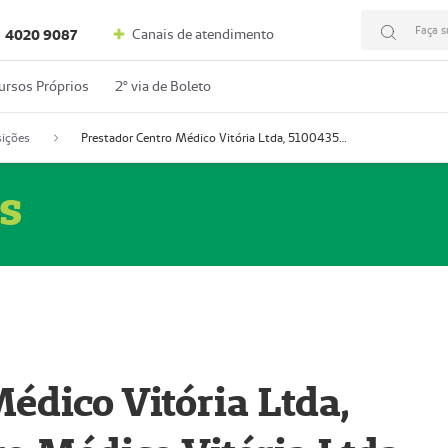
Faça s
Canais de atendimento
4020 9087
ursos Próprios
2º via de Boleto
ições
Prestador Centro Médico Vitória Ltda, 51004350-4: Centro Médico Vitória Ltda (Nome Fantasia: Policlínica Master)
s
édico Vitória Ltda,