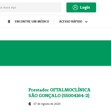
Login
ua busca aqui
ENCONTRE UM MÉDICO
ACESSO RÁPIDO
Prestador OFTALMOCLÍNICA
SÃO GONÇALO (55004164-2)
07 de Agosto de 2020