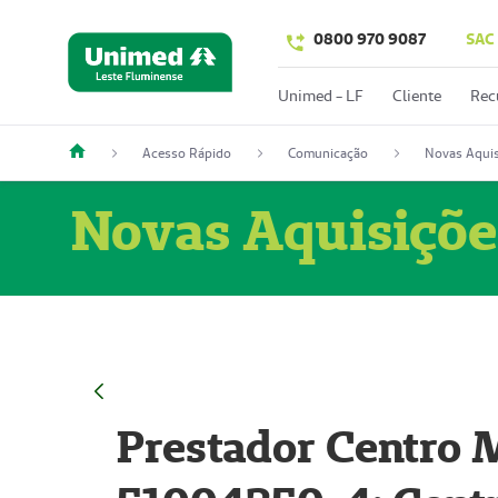
0800 970 9087
SAC
Unimed - LF
Cliente
Rec
Acesso Rápido
Comunicação
Novas Aquis
Novas Aquisiçõe
Prestador Centro M