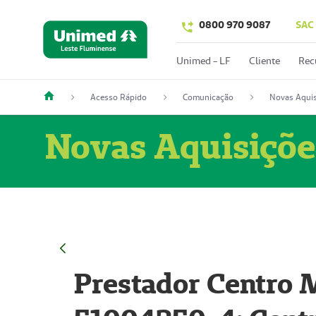
0800 970 9087
SAC
Unimed - LF
Cliente
Rec
Acesso Rápido
Comunicação
Novas Aquis
Novas Aquisiçõe
Prestador Centro M