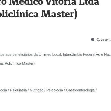
o Médico Vitória Ltda
liclínica Master)
01 de abri
os aos beneficiários da
Unimed Local, Intercâmbio Federativo e Naci
a: Policlínica Master)
gia / Psiquiatria / Nutrição / Psicologia / Gastroenterologia /