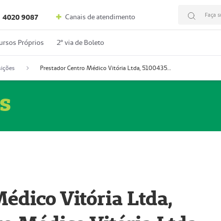
Faça s
Canais de atendimento
4020 9087
ursos Próprios
2º via de Boleto
ições
Prestador Centro Médico Vitória Ltda, 51004350-4: Centro Médico Vitória Ltda (Nome Fantasia: Policlínica Master)
s
édico Vitória Ltda,