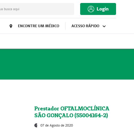
Login
ua busca aqui
ENCONTRE UM MÉDICO
ACESSO RÁPIDO
Prestador OFTALMOCLÍNICA
SÃO GONÇALO (55004164-2)
07 de Agosto de 2020